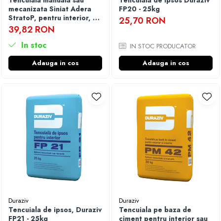
Tencuiala manuala sau
Tencuiala de ipsos Duraziv
mecanizata Siniat Adera
FP20 - 25kg
StratoP, pentru interior, 25
25,70 RON
kg
39,82 RON
In stoc
IN STOC PRODUCATOR
Adauga in cos
Adauga in cos
Duraziv
Duraziv
Tencuiala de ipsos, Duraziv
Tencuiala pe baza de
FP21 - 25kg
ciment pentru interior sau