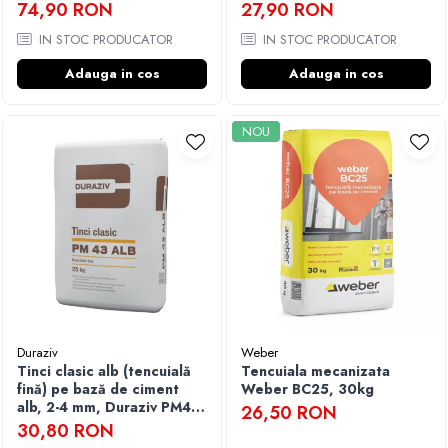
Duraziv PM 47 - 25kg
74,90 RON
27,90 RON
IN STOC PRODUCATOR
IN STOC PRODUCATOR
Adauga in cos
Adauga in cos
NOU
Duraziv
Weber
Tinci clasic alb (tencuială
Tencuiala mecanizata
fină) pe bază de ciment
Weber BC25, 30kg
alb, 2-4 mm, Duraziv PM43
26,50 RON
Alb - 25kg
30,80 RON