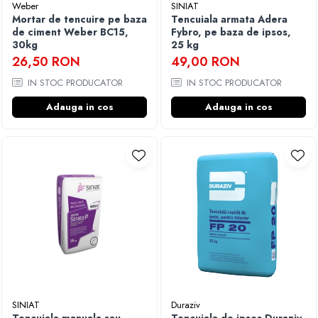
Weber
SINIAT
Mortar de tencuire pe baza
Tencuiala armata Adera
de ciment Weber BC15,
Fybro, pe baza de ipsos,
30kg
25 kg
26,50 RON
49,00 RON
IN STOC PRODUCATOR
IN STOC PRODUCATOR
Adauga in cos
Adauga in cos
SINIAT
Duraziv