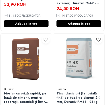
exterior, Duraziv PM42 -
32,90 RON
30kg
24,50 RON
IN STOC PRODUCATOR
IN STOC PRODUCATOR
Adauga in cos
Adauga in cos
Duraziv
Duraziv
Mortar cu priză rapidă, pe
Tinci clasic gri (tencuială
bază de ciment, pentru
fină) pe bază de ciment 2-4
reparații, tencuieli și fixări,
mm, Duraziv PM43 - 25kg