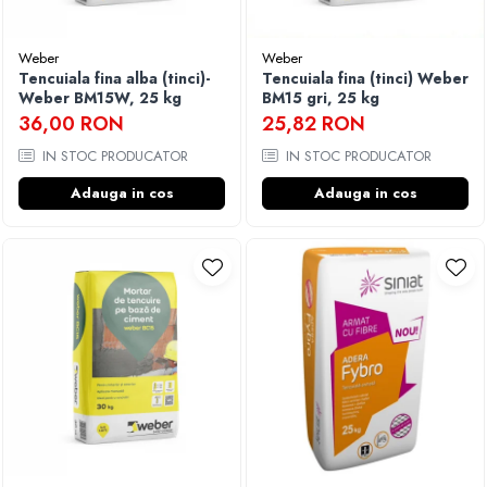
Finisare Gips Carton
Weber
Weber
Ipsos si Pasta Imbinare
Tencuiala fina alba (tinci)-
Tencuiala fina (tinci) Weber
Ipsos Adeziv Gips Carton
Weber BM15W, 25 kg
BM15 gri, 25 kg
Profile Gips Carton
36,00 RON
25,82 RON
Grosime Tabla 0.6MM
IN STOC PRODUCATOR
IN STOC PRODUCATOR
Profile UA
Adauga in cos
Adauga in cos