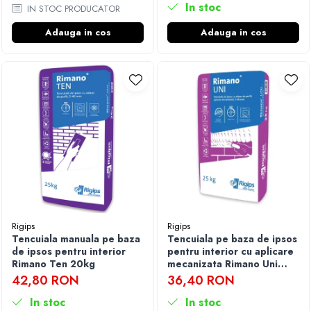
In stoc
IN STOC PRODUCATOR
Adauga in cos
Adauga in cos
Rigips
Rigips
Tencuiala manuala pe baza
Tencuiala pe baza de ipsos
de ipsos pentru interior
pentru interior cu aplicare
Rimano Ten 20kg
mecanizata Rimano Uni
25kg
42,80 RON
36,40 RON
In stoc
In stoc