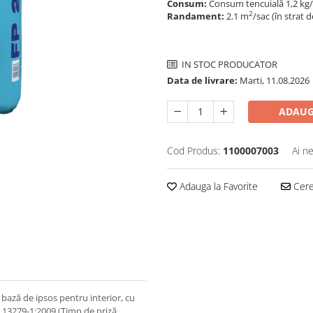
Consum:
Consum tencuială 1,2 kg
2
Randament:
2.1 m
/sac (în strat 
IN STOC PRODUCATOR
Data de livrare:
Marti, 11.08.2026
ADAUG
Cod Produs:
1100007003
Ai n
Adauga la Favorite
Cere 
bază de ipsos pentru interior, cu
 13279-1:2009 (Timp de priză