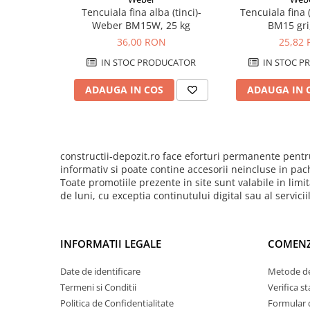
Produs șlefuibil – se obțin suprafețe fine, netede, fără pori.
Pentru Tencuieli Decorative
Tencuiala fina alba (tinci)-
Tencuiala fina 
Weber BM15W, 25 kg
BM15 gri
Pentru Vopsele
36,00 RON
25,82
Pentru Sape Autonivelante
IN STOC PRODUCATOR
IN STOC P
Mortare
Pentru BCA
ADAUGA IN COS
ADAUGA IN 
Pentru Caramida
Pentru Reparare Beton
Gleturi
constructii-depozit.ro face eforturi permanente pentru
informativ si poate contine accesorii neincluse in pac
Pe baza de ipsos
Toate promotiile prezente in site sunt valabile in li
Pe baza de ciment
de luni, cu exceptia continutului digital sau al servici
Pe baza de rasini
Vopseluri
INFORMATII LEGALE
COMENZ
De Interior
Date de identificare
Metode de
De Exterior
Termeni si Conditii
Verifica 
Tencuieli
Politica de Confidentialitate
Formular 