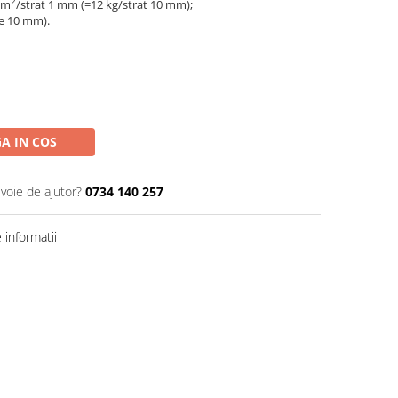
2
/m
/strat 1 mm (=12 kg/strat 10 mm);
de 10 mm).
A IN COS
evoie de ajutor?
0734 140 257
informatii