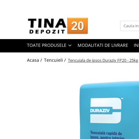
Toate Produsele
Gips Carton
Placi Gips Carton
TOATE PRODUSELE
MODALITATI DE LIVRARE
IN
Standard
Hidrofugate
Acasa /
Tencuieli /
Tencuiala de ipsos Duraziv FP20 - 25kg
Ignifugate
Hidroignifugate
Acustice
Exterior
Flexibile
Accesorii Gips Carton
Benzi Gips Carton
Racorduri
Coltare pentru profile UA