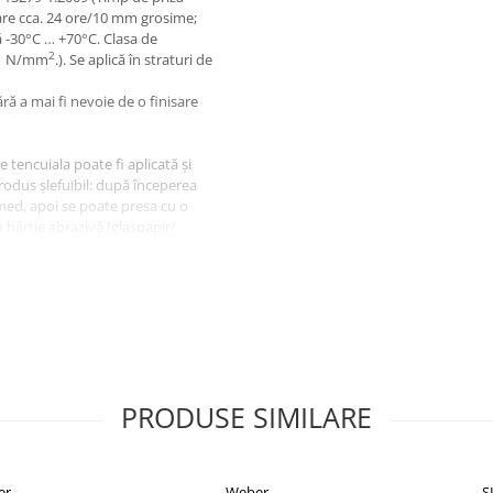
scare cca. 24 ore/10 mm grosime;
ă -30°C … +70°C. Clasa de
2
0,1 N/mm
.). Se aplică în straturi de
ără a mai fi nevoie de o finisare
 tencuiala poate fi aplicată şi
rodus șlefuibil: după începerea
umed, apoi se poate presa cu o
u hârtie abrazivă (glaspapir/
iditate permanentă (de exemplu,
e bază de ciment, urmată de
nsului, datorită materiei prime –
 TL 40 minute – timp redus de
PRODUSE SIMILARE
t de 20 mm, fără necesitatea
er
Weber
S