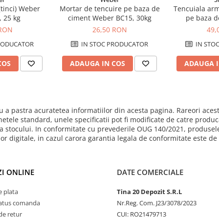
(tinci) Weber
Mortar de tencuire pe baza de
Tencuiala arm
, 25 kg
ciment Weber BC15, 30kg
pe baza de
 RON
26,50 RON
49,
RODUCATOR
IN STOC PRODUCATOR
IN STO
COS
ADAUGA IN COS
ADAUGA I
 a pastra acuratetea informatiilor din acesta pagina. Rareori acest
hetele standard, unele specificatii pot fi modificate de catre produ
mita stocului. In conformitate cu prevederile OUG 140/2021, produsel
ilor digitale, in cazul carora garantia legala de conformitate este d
I ONLINE
DATE COMERCIALE
 plata
Tina 20 Depozit S.R.L
status comanda
Nr.Reg. Com. J23/3078/2023
de retur
CUI: RO21479713