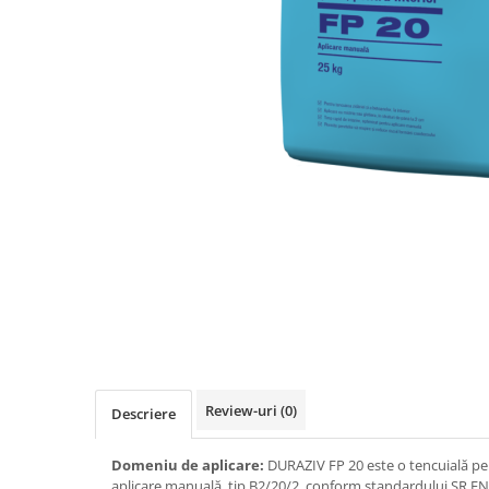
Elemente de fixare
Brida Gips Carton
Finisare Gips Carton
Ipsos si Pasta Imbinare
Ipsos Adeziv Gips Carton
Profile Gips Carton
Grosime Tabla 0.6MM
Profile UA
Termoizolatii
Polistiren
Polistiren expandat
Vata de sticla
Vata bazaltica
Hidroizolatii
Review-uri
(0)
Descriere
Mortare Hidroizolante
Domeniu de aplicare:
DURAZIV FP 20 este o tencuială pe 
Accesorii Hidroizolatii
aplicare manuală, tip B2/20/2, conform standardului SR EN