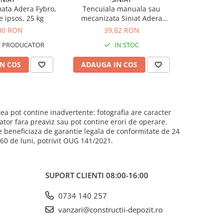
ata Adera Fybro,
Tencuiala manuala sau
Tencuiala
 ipsos, 25 kg
mecanizata Siniat Adera
F
StratoP, pentru interior, 25 kg
00 RON
39,82 RON
C PRODUCATOR
IN STOC
IN 
N COS
ADAUGA IN COS
ADAUG
ea pot contine inadvertente: fotografia are caracter
cator fara preaviz sau pot contine erori de operare.
e beneficiaza de garantie legala de conformitate de 24
e 60 de luni, potrivit OUG 141/2021.
SUPORT CLIENTI
08:00-16:00
0734 140 257
vanzari@constructii-depozit.ro