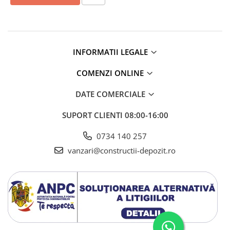
Membrane Lichide
Adezivi
Marmura
Piatra Naturala
INFORMATII LEGALE
Gresie Faianta
COMENZI ONLINE
Adeziv termosistem
DATE COMERCIALE
Aditivi
Tencuiala decorativa
SUPORT CLIENTI
08:00-16:00
Tencuiala decorativa minerala
0734 140 257
Siliconice
vanzari@constructii-depozit.ro
Sape
De Egalizare
Autonivelante
Grunduri si Amorse
Pentru Pregatirea Suprafetei