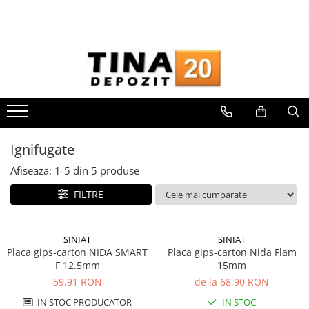
Toate Produsele
Gips Carton
Placi Gips Carton
Standard
Hidrofugate
Ignifugate
Ignifugate
Hidroignifugate
Afiseaza:
1-
5
din
5
produse
Acustice
FILTRE
Exterior
Flexibile
Accesorii Gips Carton
SINIAT
SINIAT
Placa gips-carton NIDA SMART
Placa gips-carton Nida Flam
Benzi Gips Carton
F 12.5mm
15mm
Racorduri
59,91 RON
de la 68,90 RON
Coltare pentru profile UA
IN STOC PRODUCATOR
IN STOC