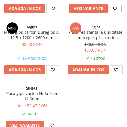
Elemente de fixare
ADAUGA IN COS
VEZI VARIANTE
Brida Gips Carton
Finisare Gips Carton
Ipsos si Pasta Imbinare
Rigips
Rigips
NOU
-7%
Placa gips-carton Duragips A,
Placa rezistenta la umiditate
Ipsos Adeziv Gips Carton
12.5 x 1200 x 2600 mm
si mucegai, pt. exterior
Profile Gips Carton
Glasroc X
38,00 RON
180,00 RON
Grosime Tabla 0.6MM
167,00 RON
Profile UA
LA COMANDA
IN STOC
Termoizolatii
ADAUGA IN COS
ADAUGA IN COS
Polistiren
Polistiren expandat
Vata de sticla
SINIAT
Placa gips-carton Nida Flam
Vata bazaltica
12.5mm
Hidroizolatii
de la 52,47 RON
Mortare Hidroizolante
IN STOC
Accesorii Hidroizolatii
VEZI VARIANTE