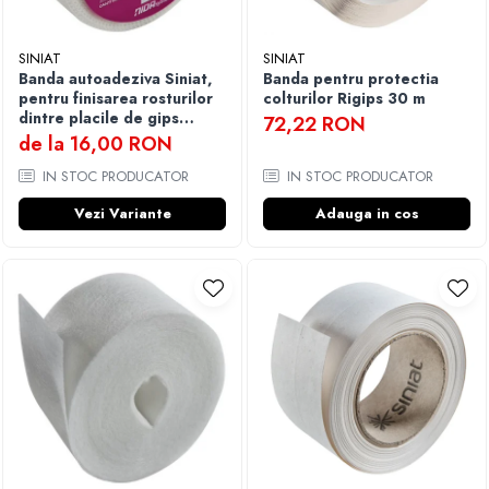
Finisare Gips Carton
SINIAT
SINIAT
Ipsos si Pasta Imbinare
Banda autoadeziva Siniat,
Banda pentru protectia
Ipsos Adeziv Gips Carton
pentru finisarea rosturilor
colturilor Rigips 30 m
Profile Gips Carton
dintre placile de gips
72,22 RON
carton din plasa de fibra de
de la 16,00 RON
Grosime Tabla 0.6MM
sticla
IN STOC PRODUCATOR
IN STOC PRODUCATOR
Profile UA
Vezi Variante
Adauga in cos