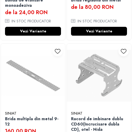
Banda de etansare
Brida reglabila din metal
monoadeziva
de la 80,00 RON
de la 24,00 RON
IN STOC PRODUCATOR
IN STOC PRODUCATOR
Vezi Variante
Vezi Variante
SINIAT
SINIAT
Brida multipla din metal 9-
Racord de imbinare dublu
12
CD60(Incrucisare dubla
CD), otel - Nida
160,00 RON