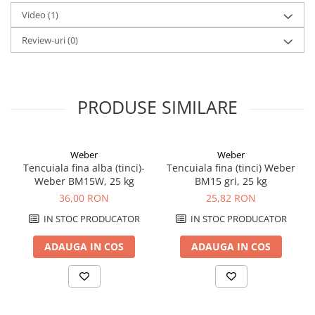
Se recomandă şi pentru utilizarea în băi şi bucătării
Avantaje:
Video
(1)
Finisaj la nivel de glet, gata de vopsire
Review-uri
(0)
Grad de alb ridicat
Timp de lucru extins
PRODUSE SIMILARE
Weber
Weber
Tencuiala fina alba (tinci)-
Tencuiala fina (tinci) Weber
Weber BM15W, 25 kg
BM15 gri, 25 kg
36,00 RON
25,82 RON
IN STOC PRODUCATOR
IN STOC PRODUCATOR
ADAUGA IN COS
ADAUGA IN COS