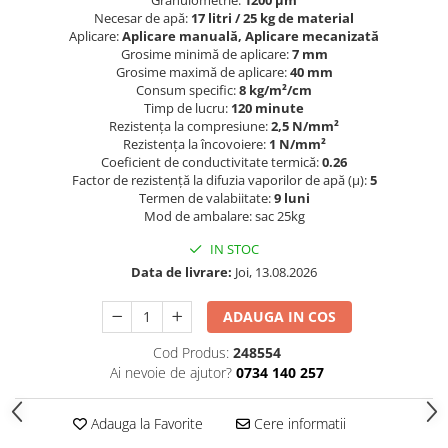
Necesar de apă:
17 litri / 25 kg de material
Aplicare:
Aplicare manuală, Aplicare mecanizată
Grosime minimă de aplicare:
7 mm
Grosime maximă de aplicare:
40 mm
Consum specific:
8 kg/m²/cm
Timp de lucru:
120 minute
Rezistenţa la compresiune:
2,5 N/mm²
Rezistenţa la încovoiere:
1 N/mm²
Coeficient de conductivitate termică:
0.26
Factor de rezistenţă la difuzia vaporilor de apă (μ):
5
Termen de valabiitate:
9 luni
Mod de ambalare: sac 25kg
IN STOC
Data de livrare:
Joi, 13.08.2026
ADAUGA IN COS
Cod Produs:
248554
Ai nevoie de ajutor?
0734 140 257
Adauga la Favorite
Cere informatii