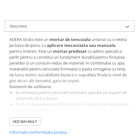
Descriere
ADERA Strato este un
mortar de tencuiala
unistrat cu o reteta
pe baza de ipsos, cu
aplicare mecanizata sau manuala
,
pentru interior. Este un
mortar predozat
cu aditivi speciali si
perlit pentru a constitui un fundament durabil pentru finisarea
peretilor si un consum redus de material. In combinatie cu apa,
materialul pentru tencuiala formeaza o pasta omogena cu timp
de lucru extins, lucrabilitate buna si o suprafata finala la nivel de
glet de un alb deosebit, gata de vopsit.
Domenii de utilizare:
Se utilizează pentru tencuieli interioare aplicate pe suport de
cărămidă, BCA şi beton
Poate fi deasemenea utilizat şi pentru reparaţii ale tencuielilor
vechi, deteriorate
Suportul trebuie să fie uscat, desprăfuit și să nu prezinte pete
VEZI MAI MULT
de ulei, eflorescenţe sau zone friabile
Tencuiala aplicată trebuie protejată de îngheţ, raze solare
Informatii conformitate produs
directe, și curenţi puternici