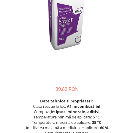
Finisare Gips Carton
Ipsos si Pasta Imbinare
Ipsos Adeziv Gips Carton
Profile Gips Carton
Grosime Tabla 0.6MM
Profile UA
39,82 RON
Date tehnice si proprietati:
Clasa reacţie la foc:
A1, incombustibil
Compoziţie:
ipsos, minerale, aditivi
Temperatura minimă de aplicare:
5 °C
Temperatura maximă de aplicare:
35 °C
Umiditatea maximă a mediului de aplicare:
60 %
Granulometrie:
1200 μm