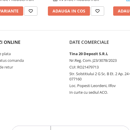
VARIANTE
ADAUGA IN COS
ADAU
I ONLINE
DATE COMERCIALE
 plata
Tina 20 Depozit S.R.L
status comanda
Nr.Reg. Com. J23/3078/2023
de retur
CUI: RO21479713
Str. Solstitiului 2 G Sc. B Et. 2 Ap. 2
077160
Loc. Popesti Leordeni, Ilfov
In curte cu sediul ACO.