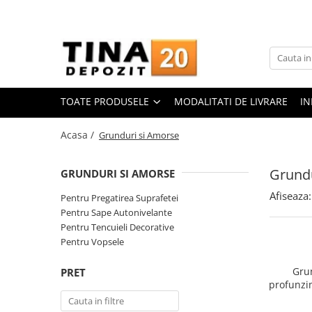
Toate Produsele
Gips Carton
Placi Gips Carton
TOATE PRODUSELE
MODALITATI DE LIVRARE
IN
Standard
Hidrofugate
Acasa /
Grunduri si Amorse
Ignifugate
Hidroignifugate
Grundu
GRUNDURI SI AMORSE
Acustice
Afiseaza:
Pentru Pregatirea Suprafetei
Exterior
Pentru Sape Autonivelante
Flexibile
Pentru Tencuieli Decorative
Accesorii Gips Carton
Pentru Vopsele
Benzi Gips Carton
Gru
PRET
Racorduri
profunzim
Weber
Coltare pentru profile UA