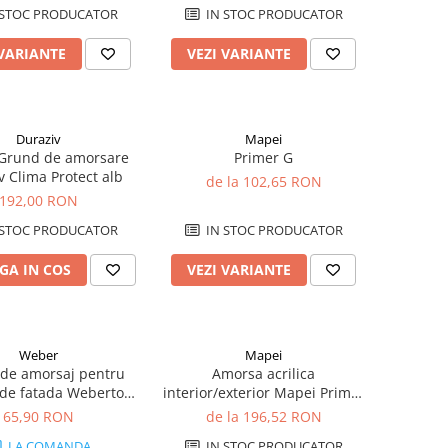
 STOC PRODUCATOR
IN STOC PRODUCATOR
 VARIANTE
VEZI VARIANTE
Duraziv
Mapei
 Grund de amorsare
Primer G
v Clima Protect alb
de la 102,65 RON
192,00 RON
 STOC PRODUCATOR
IN STOC PRODUCATOR
GA IN COS
VEZI VARIANTE
Weber
Mapei
de amorsaj pentru
Amorsa acrilica
 de fatada Weberton
interior/exterior Mapei Primer
prime 10l
3296
65,90 RON
de la 196,52 RON
LA COMANDA
IN STOC PRODUCATOR