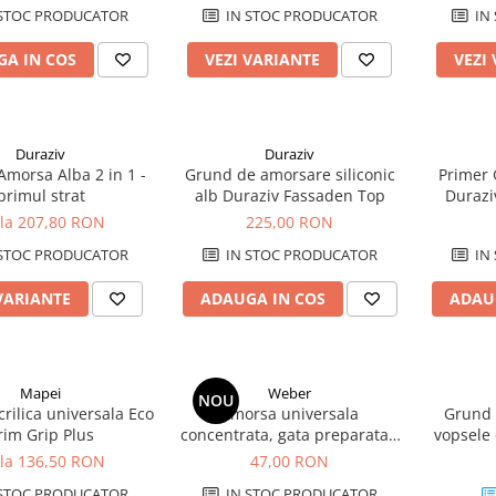
STOC PRODUCATOR
IN STOC PRODUCATOR
IN
A IN COS
VEZI VARIANTE
VEZI
Duraziv
Duraziv
Amorsa Alba 2 in 1 -
Grund de amorsare siliconic
Primer
primul strat
alb Duraziv Fassaden Top
Durazi
 la 207,80 RON
225,00 RON
STOC PRODUCATOR
IN STOC PRODUCATOR
IN
VARIANTE
ADAUGA IN COS
ADAU
Mapei
Weber
NOU
rilica universala Eco
Amorsa universala
Grund 
rim Grip Plus
concentrata, gata preparata -
vopsele
Weberprime bond - 4l
 la 136,50 RON
47,00 RON
STOC PRODUCATOR
IN STOC PRODUCATOR