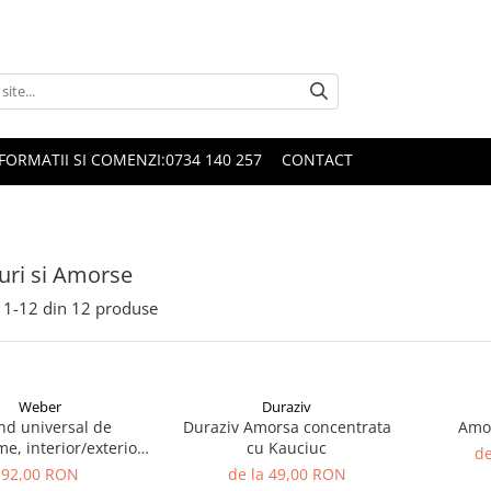
FORMATII SI COMENZI:0734 140 257
CONTACT
ri si Amorse
1-
12
din
12
produse
Weber
Duraziv
nd universal de
Duraziv Amorsa concentrata
Amor
e, interior/exterior,
cu Kauciuc
de
 GR100, gri, 5 kg
92,00 RON
de la 49,00 RON