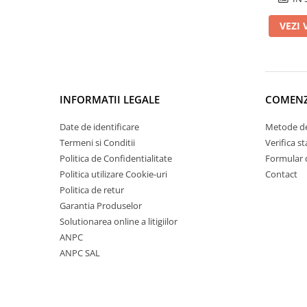
Membrane Lichide
VEZI 
Adezivi
Marmura
Piatra Naturala
Gresie Faianta
INFORMATII LEGALE
COMENZ
Adeziv termosistem
Date de identificare
Metode de
Aditivi
Termeni si Conditii
Verifica 
Tencuiala decorativa
Politica de Confidentialitate
Formular 
Tencuiala decorativa minerala
Politica utilizare Cookie-uri
Contact
Politica de retur
Siliconice
Garantia Produselor
Sape
Solutionarea online a litigiilor
De Egalizare
ANPC
Autonivelante
ANPC SAL
Grunduri si Amorse
Pentru Pregatirea Suprafetei