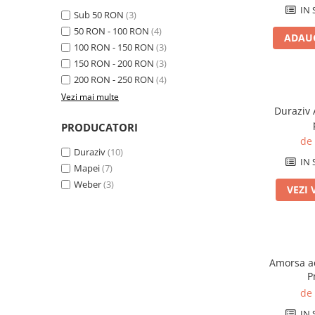
Elemente de fixare
IN 
Sub 50 RON
(3)
Brida Gips Carton
50 RON - 100 RON
(4)
ADAUG
Finisare Gips Carton
100 RON - 150 RON
(3)
Ipsos si Pasta Imbinare
150 RON - 200 RON
(3)
200 RON - 250 RON
(4)
Ipsos Adeziv Gips Carton
Vezi mai multe
Profile Gips Carton
Duraziv 
Grosime Tabla 0.6MM
PRODUCATORI
Profile UA
de
Duraziv
(10)
Termoizolatii
IN 
Mapei
(7)
Polistiren
Weber
(3)
VEZI 
Polistiren expandat
Vata de sticla
Vata bazaltica
Hidroizolatii
Amorsa ac
P
Mortare Hidroizolante
de
Accesorii Hidroizolatii
IN 