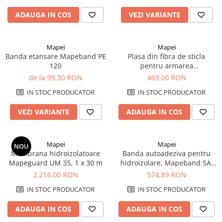
Elemente de fixare
ADAUGA IN COS
VEZI VARIANTE
Brida Gips Carton
Finisare Gips Carton
Ipsos si Pasta Imbinare
Mapei
Mapei
Banda etansare Mapeband PE
Plasa din fibra de sticla
Ipsos Adeziv Gips Carton
120
pentru armarea
Profile Gips Carton
hidroizolatiilor Mapei
de la 99,30 RON
469,00 RON
Mapenet 150 - 50 ml/rola
Grosime Tabla 0.6MM
IN STOC PRODUCATOR
IN STOC PRODUCATOR
Profile UA
Termoizolatii
VEZI VARIANTE
ADAUGA IN COS
Polistiren
Polistiren expandat
Mapei
Mapei
NOU
Vata de sticla
Membrana hidroizolatoare
Banda autoadeziva pentru
Mapeguard UM 35, 1 x 30 m
hidroizolare, Mapeband SA,
Vata bazaltica
rola 25 m x 10 cm
2.216,00 RON
574,89 RON
Hidroizolatii
IN STOC PRODUCATOR
IN STOC PRODUCATOR
Mortare Hidroizolante
ADAUGA IN COS
ADAUGA IN COS
Accesorii Hidroizolatii