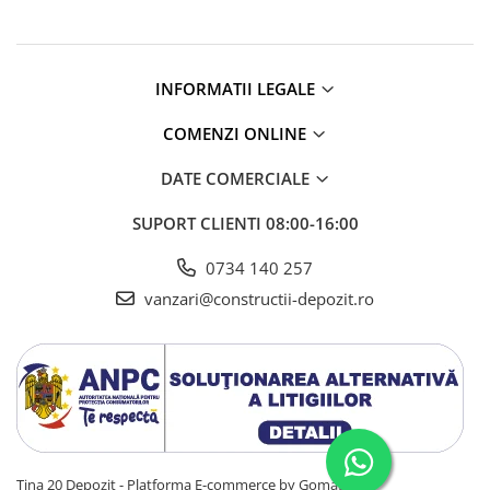
Membrane Lichide
Adezivi
Marmura
INFORMATII LEGALE
Piatra Naturala
COMENZI ONLINE
Gresie Faianta
Adeziv termosistem
DATE COMERCIALE
Aditivi
SUPORT CLIENTI
08:00-16:00
Tencuiala decorativa
0734 140 257
Tencuiala decorativa minerala
vanzari@constructii-depozit.ro
Siliconice
Sape
De Egalizare
Autonivelante
Grunduri si Amorse
Pentru Pregatirea Suprafetei
Tina 20 Depozit -
Platforma E-commerce by Gomag