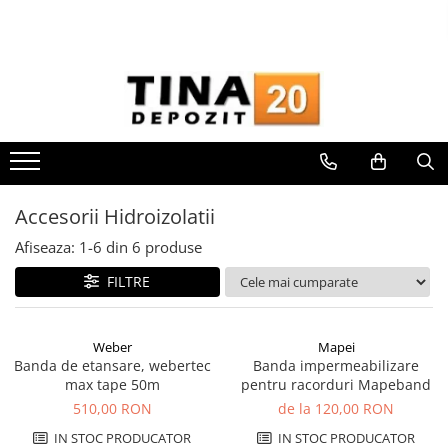
Toate Produsele
Gips Carton
Placi Gips Carton
Standard
Hidrofugate
Accesorii Hidroizolatii
Ignifugate
Hidroignifugate
Afiseaza:
1-
6
din
6
produse
Acustice
FILTRE
Exterior
Flexibile
Accesorii Gips Carton
Weber
Mapei
Banda de etansare, webertec
Banda impermeabilizare
Benzi Gips Carton
max tape 50m
pentru racorduri Mapeband
Racorduri
510,00 RON
de la 120,00 RON
Coltare pentru profile UA
IN STOC PRODUCATOR
IN STOC PRODUCATOR