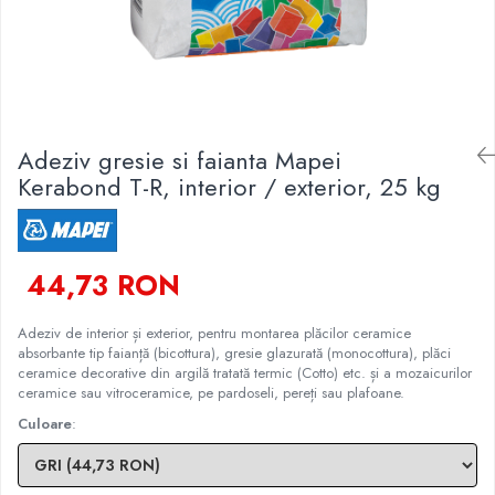
Finisare Gips Carton
Ipsos si Pasta Imbinare
Ipsos Adeziv Gips Carton
Profile Gips Carton
Grosime Tabla 0.6MM
Adeziv gresie si faianta Mapei
Kerabond T-R, interior / exterior, 25 kg
Profile UA
44,73 RON
Adeziv de interior și exterior, pentru montarea plăcilor ceramice
absorbante tip faianță (bicottura), gresie glazurată (monocottura), plăci
ceramice decorative din argilă tratată termic (Cotto) etc. și a mozaicurilor
ceramice sau vitroceramice, pe pardoseli, pereți sau plafoane.
Culoare
: