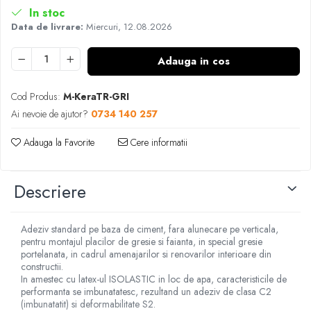
In stoc
Data de livrare:
Miercuri, 12.08.2026
Adauga in cos
Cod Produs:
M-KeraTR-GRI
Ai nevoie de ajutor?
0734 140 257
Adauga la Favorite
Cere informatii
Descriere
Adeziv standard pe baza de ciment, fara alunecare pe verticala,
pentru montajul placilor de gresie si faianta, in special gresie
portelanata, in cadrul amenajarilor si renovarilor interioare din
constructii.
In amestec cu latex-ul ISOLASTIC in loc de apa, caracteristicile de
performanta se imbunatatesc, rezultand un adeziv de clasa C2
(imbunatatit) si deformabilitate S2.