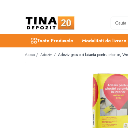
Toate Produsele
Gips Carton
Placi Gips Carton
Toate Produsele
Modalitati de livrare
Standard
Hidrofugate
Acasa /
Adezivi /
Adeziv gresie si faianta pentru interior, 
Ignifugate
Hidroignifugate
Acustice
Exterior
Flexibile
Accesorii Gips Carton
Benzi Gips Carton
Racorduri
Coltare pentru profile UA