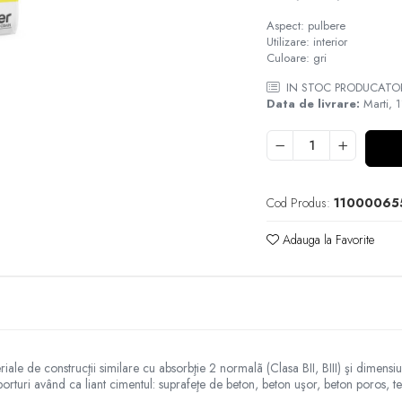
Aspect: pulbere
Utilizare: interior
Culoare: gri
IN STOC PRODUCATO
Data de livrare:
Marti, 
Cod Produs:
11000065
Adauga la Favorite
teriale de construcţii similare cu absorbţie 2 normalã (Clasa BII, BIII) şi dimen
suporturi având ca liant cimentul: suprafeţe de beton, beton uşor, beton poros, te