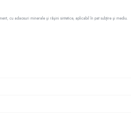
, cu adaosuri minerale şi rãşini sintetice, aplicabil în pat subţire şi mediu.
, fixã şi lipsitã de substanţe antiaderente (grãsimi, bitum, praf, etc.). Beto
epãrta în prealabil straturile cu rezistenţã mecanicã slabã. Neregularitãţile p
 urme de grãsimi, uleiuri, praf sau alte impuritãţi. În cazul tratãrii suprafeţe
 curatã, rece şi se amestecã cu ajutorul unui mixer electric pânã se obţine u
e pe suprafaţa suport cu ajutorul unei mistrii canelate. În cazul în care suportu
are manualã, mişcându-le pe stratul de adeziv (la nevoie utilizând un ciocan 