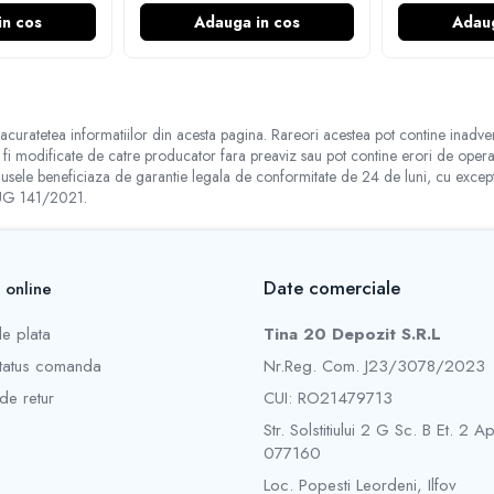
in cos
Adauga in cos
Adaug
acuratetea informatiilor din acesta pagina. Rareori acestea pot contine inadver
t fi modificate de catre producator fara preaviz sau pot contine erori de operare
e beneficiaza de garantie legala de conformitate de 24 de luni, cu exceptia co
 OUG 141/2021.
Date comerciale
 online
e plata
Tina 20 Depozit S.R.L
status comanda
Nr.Reg. Com. J23/3078/2023
de retur
CUI: RO21479713
Str. Solstitiului 2 G Sc. B Et. 2 
077160
Loc. Popesti Leordeni, Ilfov