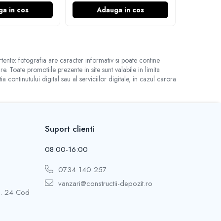
a in cos
Adauga in cos
Ad
tente: fotografia are caracter informativ si poate contine
. Toate promotiile prezente in site sunt valabile in limita
ntinutului digital sau al serviciilor digitale, in cazul carora
Suport clienti
08:00-16:00
0734 140 257
vanzari@constructii-depozit.ro
Ap. 24 Cod