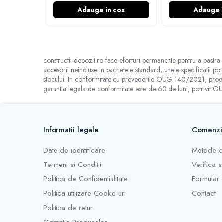
Manuale pe baza de ipsos
Consum
Adauga in cos
Adauga 
Mecanizate pe baza de ipsos
Mistrie canelată cu dinţi de 6 mm: cca.4 kg/m2
Fine pe baza de ciment
Mistrie canelată cu dinţi de 8 mm: cca.5 kg/m2
Mistrie canelată cu dinţi de 10 mm: cca.6 kg/m2
Manuale pe baza de ciment
constructii-depozit.ro face eforturi permanente pentru a pastra 
Mecanizate pe baza de ciment
accesorii neincluse in pachetele standard, unele specificatii po
stocului. In conformitate cu prevederile OUG 140/2021, produsel
Sisteme colectare apa
garantia legala de conformitate este de 60 de luni, potrivit
Rigole pentru exterior
Guri de scurgere interior
Profile compensare panta dus
Informatii legale
Comenzi
Rigole din beton cu polimeri cu
inaltime redusa
Date de identificare
Metode d
Rigole din beton cu polimeri cu
Termeni si Conditii
Verifica 
inaltime normala
Politica de Confidentialitate
Formular 
Accesorii rigole din beton cu
Politica utilizare Cookie-uri
Contact
polimeri cu inaltime redusa
Politica de retur
Accesorii rigole din beton cu
Garantia Produselor