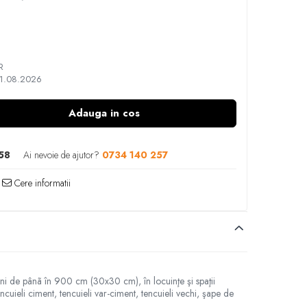
R
11.08.2026
Adauga in cos
58
Ai nevoie de ajutor?
0734 140 257
Cere informatii
siuni de pânã în 900 cm (30x30 cm), în locuinţe şi spaţii
ncuieli ciment, tencuieli var-ciment, tencuieli vechi, şape de