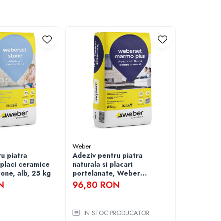
 o suprafaţã de contact corespunzãtoare, adezivul trebuie sã
e (ploaie, zãpadã, vânt puternic, expunerea directã la razele
cate şi din rosturi, în cursul aplicãrii, folosind apã curatã.
Weber
Weber
u piatra
Adeziv pentru piatra
Adeziv fle
 placi ceramice
naturala si placari
placari c
one, alb, 25 kg
portelanate, Weber
interior/
Marmoplus, 25 kg
Superflex
N
96,80 RON
103,79
IN STOC PRODUCATOR
IN STO