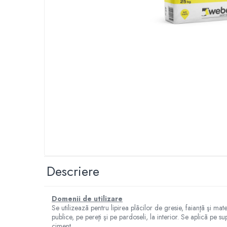
Elemente de fixare
Brida Gips Carton
Finisare Gips Carton
Ipsos si Pasta Imbinare
Ipsos Adeziv Gips Carton
Profile Gips Carton
Grosime Tabla 0.6MM
Profile UA
Termoizolatii
Polistiren
Polistiren expandat
Vata de sticla
Descriere
Vata bazaltica
Hidroizolatii
Domenii de utilizare
Mortare Hidroizolante
Se utilizeazã pentru lipirea plãcilor de gresie, faianţã şi ma
publice, pe pereţi şi pe pardoseli, la interior. Se aplicã pe 
Accesorii Hidroizolatii
ciment.