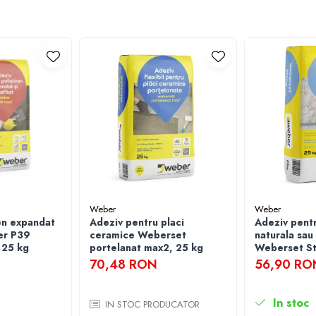
chis (înainte de a se forma crustã pe suprafaţa adezivului). Pentru a asigura
uite dupã cel puţin 24 de ore, utilizându-se chiturile din gama weber.color.
uportului de la +5oC pânã la +30oC şi se vor evita condiţiile meteo nefavorabil
ţului timp de 24 de ore. Mortarul proaspãt se va îndepãrta de pe suprafeţele pla
 la solicitãri medii dupã cca. 7 zile.
Weber
Weber
en expandat
Adeziv pentru placi
Adeziv pentr
ber P39
ceramice Weberset
naturala sau
 25 kg
portelanat max2, 25 kg
Weberset St
70,48 RON
56,90 RO
leţi de lemn, în mediu uscat.
In stoc
IN STOC PRODUCATOR