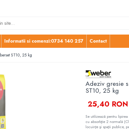
Informatii si comenzi:0734 140 257
Contact
Weberset ST10, 25 kg
Adeziv gresie s
ST10, 25 kg
25,40 RON
Se utilizeazã pentru lipirea
cu absorbţie 2 normalã (Cl
locuinţe şi spaţii publice, p