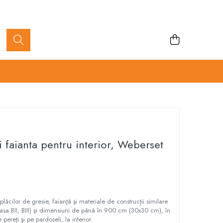
i faianta pentru interior, Weberset
 plãcilor de gresie, faianţã şi materiale de construcţii similare
asa BII, BIII) şi dimensiuni de pânã în 900 cm (30x30 cm), în
e pereţi şi pe pardoseli, la interior.