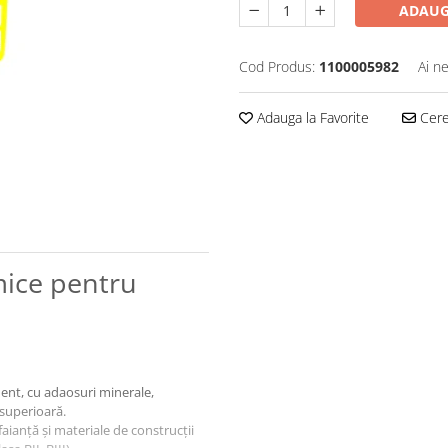
ADAUG
Cod Produs:
1100005982
Ai n
Adauga la Favorite
Cere 
mice pentru
ent, cu adaosuri minerale,
 superioară.
faianță și materiale de construcții