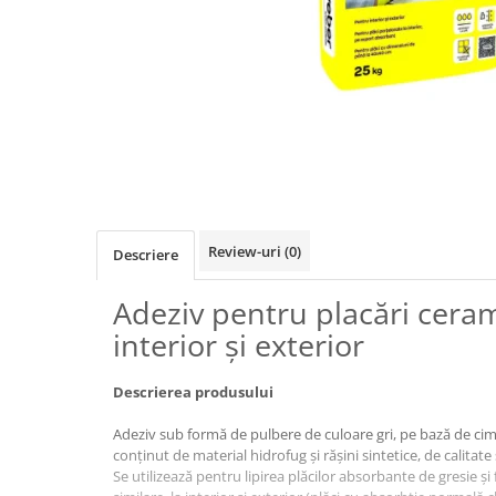
Elemente de fixare
Brida Gips Carton
Finisare Gips Carton
Ipsos si Pasta Imbinare
Ipsos Adeziv Gips Carton
Profile Gips Carton
Grosime Tabla 0.6MM
Profile UA
Termoizolatii
Review-uri
(0)
Descriere
Polistiren
Adeziv pentru placări cera
Polistiren expandat
interior și exterior
Vata de sticla
Vata bazaltica
Descrierea produsului
Hidroizolatii
Adeziv sub formă de pulbere de culoare gri, pe bază de cim
Mortare Hidroizolante
conţinut de material hidrofug şi răşini sintetice, de calitate
Accesorii Hidroizolatii
Se utilizează pentru lipirea plăcilor absorbante de gresie și 