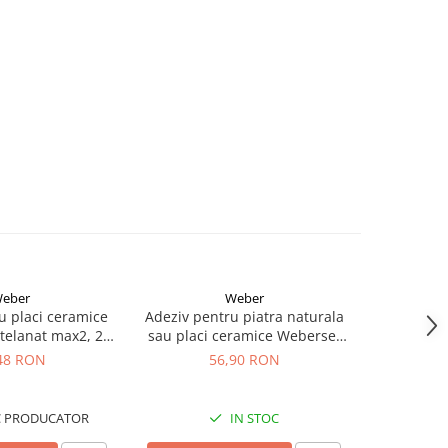
eber
Weber
u placi ceramice
Adeziv pentru piatra naturala
Adeziv pent
telanat max2, 25
sau placi ceramice Weberset
placari 
kg
Stone, alb, 25 kg
Marm
48 RON
56,90 RON
C PRODUCATOR
IN STOC
IN 