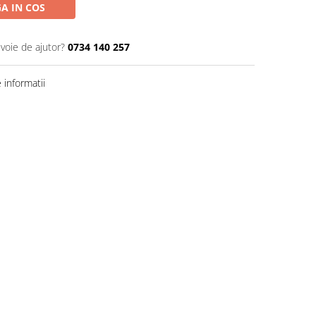
A IN COS
evoie de ajutor?
0734 140 257
informatii