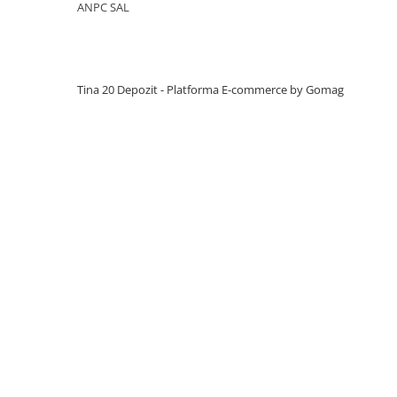
Manuale pe baza de ipsos
ANPC SAL
Mecanizate pe baza de ipsos
Fine pe baza de ciment
Manuale pe baza de ciment
Tina 20 Depozit -
Platforma E-commerce by Gomag
Mecanizate pe baza de ciment
Sisteme colectare apa
Rigole pentru exterior
Guri de scurgere interior
Profile compensare panta dus
Rigole din beton cu polimeri cu
inaltime redusa
Rigole din beton cu polimeri cu
inaltime normala
Accesorii rigole din beton cu
polimeri cu inaltime redusa
Accesorii rigole din beton cu