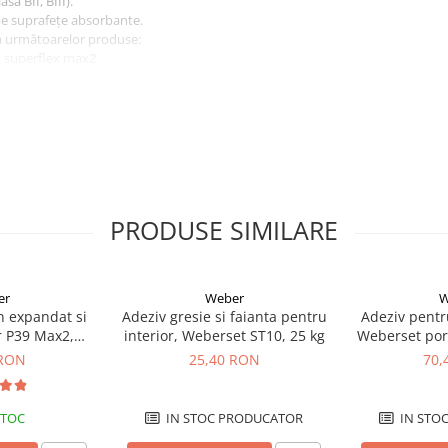
asa BII, BIII).
pe suprafețe absorbante.
ea următoarelor produse:
 superflex max2.
PRODUSE SIMILARE
cată, fixă şi lipsită de substanţe
are de minim 28 de zile.
er
Weber
W
2
et H20 max
cu o zi înainte de
en expandat si
Adeziv gresie si faianta pentru
Adeziv pentr
r P39 Max2,
interior, Weberset ST10, 25 kg
Weberset por
de grăsimi, uleiuri, praf sau alte
 25 kg
 RON
25,40 RON
70,
STOC
IN STOC PRODUCATOR
IN STO