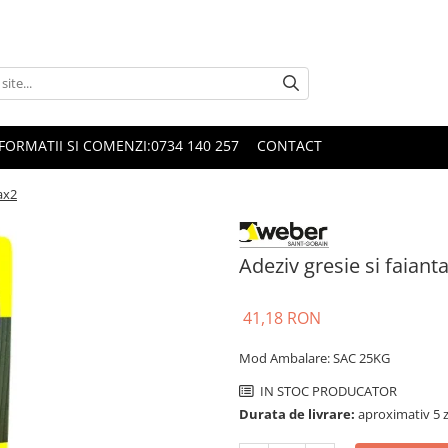
FORMATII SI COMENZI:0734 140 257
CONTACT
ax2
Adeziv gresie si faian
41,18 RON
Mod Ambalare: SAC 25KG
IN STOC PRODUCATOR
Durata de livrare:
aproximativ 5 z