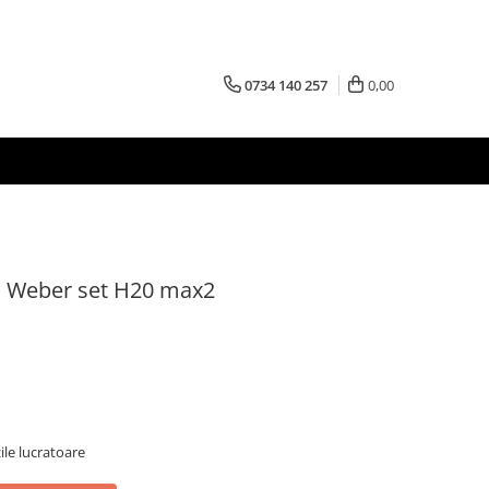
0734 140 257
0,00
ta Weber set H20 max2
ile lucratoare