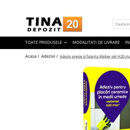
Toate Produsele
Gips Carton
Placi Gips Carton
TOATE PRODUSELE
MODALITATI DE LIVRARE
IN
Standard
Hidrofugate
Acasa /
Adezivi /
Adeziv gresie si faianta Weber set H20 m
Ignifugate
Hidroignifugate
Acustice
Exterior
Flexibile
Accesorii Gips Carton
Benzi Gips Carton
Racorduri
Coltare pentru profile UA