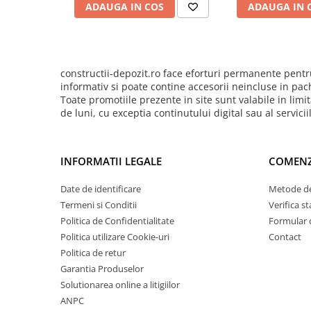
Pentru Tencuieli Decorative
ADAUGA IN COS
ADAUGA IN 
Pentru Vopsele
Pentru Sape Autonivelante
Mortare
constructii-depozit.ro face eforturi permanente pentru
informativ si poate contine accesorii neincluse in pac
Pentru BCA
Toate promotiile prezente in site sunt valabile in li
Pentru Caramida
de luni, cu exceptia continutului digital sau al servici
Pentru Reparare Beton
Gleturi
INFORMATII LEGALE
COMENZ
Pe baza de ipsos
Date de identificare
Metode de
Pe baza de ciment
Termeni si Conditii
Verifica 
Pe baza de rasini
Politica de Confidentialitate
Formular 
Vopseluri
Politica utilizare Cookie-uri
Contact
De Interior
Politica de retur
Garantia Produselor
De Exterior
Solutionarea online a litigiilor
Tencuieli
ANPC