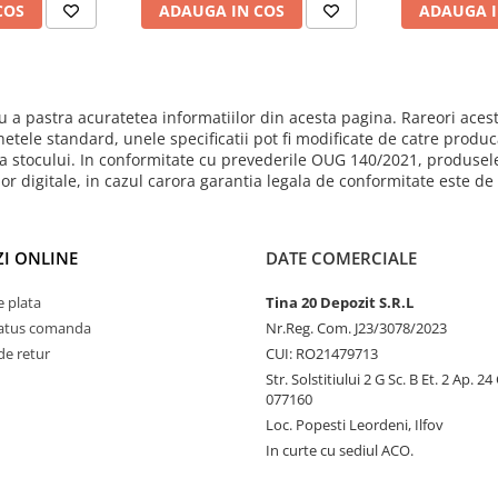
COS
ADAUGA IN COS
ADAUGA I
 a pastra acuratetea informatiilor din acesta pagina. Rareori acest
hetele standard, unele specificatii pot fi modificate de catre produ
mita stocului. In conformitate cu prevederile OUG 140/2021, produsel
ilor digitale, in cazul carora garantia legala de conformitate este d
I ONLINE
DATE COMERCIALE
 plata
Tina 20 Depozit S.R.L
status comanda
Nr.Reg. Com. J23/3078/2023
de retur
CUI: RO21479713
Str. Solstitiului 2 G Sc. B Et. 2 Ap. 2
077160
Loc. Popesti Leordeni, Ilfov
In curte cu sediul ACO.