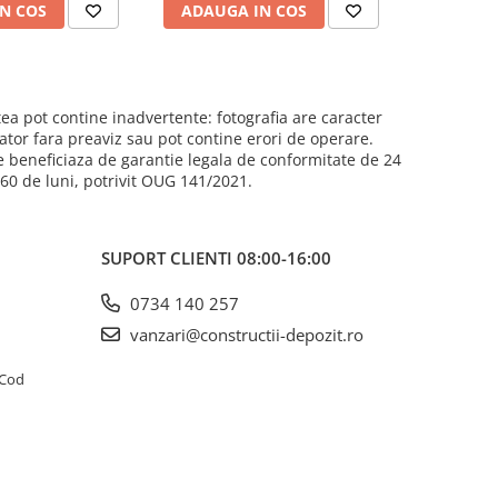
N COS
ADAUGA IN COS
ADAUG
ea pot contine inadvertente: fotografia are caracter
cator fara preaviz sau pot contine erori de operare.
e beneficiaza de garantie legala de conformitate de 24
e 60 de luni, potrivit OUG 141/2021.
SUPORT CLIENTI
08:00-16:00
0734 140 257
vanzari@constructii-depozit.ro
4 Cod