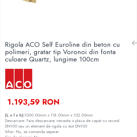
Finisare Gips Carton
Ipsos si Pasta Imbinare
Ipsos Adeziv Gips Carton
Profile Gips Carton
Grosime Tabla 0.6MM
Rigola ACO Self Euroline din beton cu
polimeri, gratar tip Voronoi din fonta
Profile UA
culoare Quartz, lungime 100cm
1.193,59 RON
(L x l x h):
1000.00mm x 118.00mm x 102.00mm
Descarcare: Fara descarcare, necesita o placa de capat cu racord
DN100 sau un element de rigola cu stut DN100
Sifon: Nu, se comanda separat