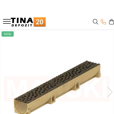
Gips Carton
Termoizolatii
Hidroizolatii
Adezivi
Tencuiala decorativa
Sape
Grunduri si Amorse
Mortare
Gleturi
Vopseluri
Tencuieli
Sisteme colectare apa
Placi Gips Carton
Polistiren
Mortare Hidroizolante
Marmura
Tencuiala decorativa minerala
De Egalizare
Pentru Pregatirea Suprafetei
Pentru BCA
Pe baza de ipsos
De Interior
Manuale pe baza de ipsos
Rigole pentru exterior
Standard
Polistiren expandat
Accesorii Hidroizolatii
Piatra Naturala
Siliconice
Autonivelante
Pentru Tencuieli Decorative
Pentru Caramida
Pe baza de ciment
De Exterior
Mecanizate pe baza de ipsos
Guri de scurgere interior
NOU
Hidrofugate
Vata de sticla
Membrane Lichide
Gresie Faianta
Pentru Vopsele
Pentru Reparare Beton
Pe baza de rasini
Fine pe baza de ciment
Profile compensare panta dus
Ignifugate
Vata bazaltica
Adeziv termosistem
Pentru Sape Autonivelante
Manuale pe baza de ciment
Rigole din beton cu polimeri cu
Hidroignifugate
inaltime redusa
Aditivi
Mecanizate pe baza de ciment
Acustice
Rigole din beton cu polimeri cu
Exterior
inaltime normala
Flexibile
Accesorii rigole din beton cu
Accesorii Gips Carton
polimeri cu inaltime redusa
Benzi Gips Carton
Accesorii rigole din beton cu
polimeri cu inaltime normala
Racorduri
Coltare pentru profile UA
Elemente de fixare
Brida Gips Carton