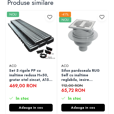
Produse similare
NOU
-41%
NOU
ACO
ACO
Set 5 rigole PP cu
Sifon pardoseala RUG
inaltime redusa H=50,
Self cu inaltime
gratar otel zincat, A15,
reglabila, iesire
lungime
verticala DN50, gratar
469,00 RON
112,00 RON
500x12.5x5.0cm si
din otel inoxidabil 102.5
65,72 RON
accesorii
x 102.5 mm
In stoc
In stoc
Adauga in cos
Adauga in cos