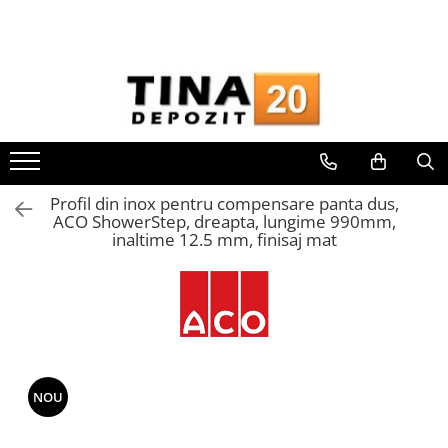
Toate Produsele
Gips Carton
Placi Gips Carton
Standard
Hidrofugate
Profil din inox pentru compensare panta dus,
Ignifugate
ACO ShowerStep, dreapta, lungime 990mm,
inaltime 12.5 mm, finisaj mat
Hidroignifugate
Acustice
Exterior
Flexibile
Accesorii Gips Carton
Benzi Gips Carton
NOU
Racorduri
Coltare pentru profile UA