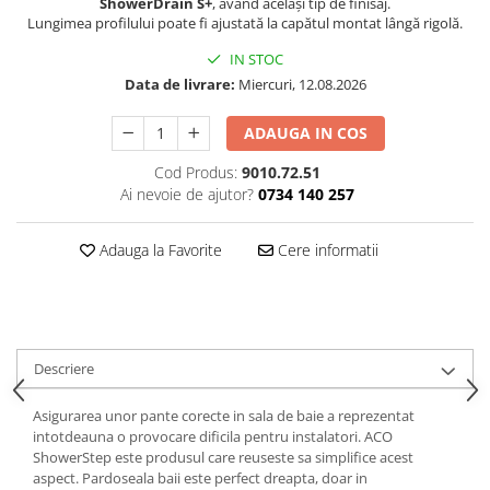
ShowerDrain S+
, având același tip de finisaj.
Membrane Lichide
Lungimea profilului poate fi ajustată la capătul montat lângă rigolă.
Adezivi
IN STOC
Marmura
Data de livrare:
Miercuri, 12.08.2026
Piatra Naturala
ADAUGA IN COS
Gresie Faianta
Cod Produs:
9010.72.51
Adeziv termosistem
Ai nevoie de ajutor?
0734 140 257
Aditivi
Tencuiala decorativa
Adauga la Favorite
Cere informatii
Tencuiala decorativa minerala
Siliconice
Sape
De Egalizare
Descriere
Autonivelante
Asigurarea unor pante corecte in sala de baie a reprezentat
Grunduri si Amorse
intotdeauna o provocare dificila pentru instalatori. ACO
ShowerStep este produsul care reuseste sa simplifice acest
Pentru Pregatirea Suprafetei
aspect. Pardoseala baii este perfect dreapta, doar in