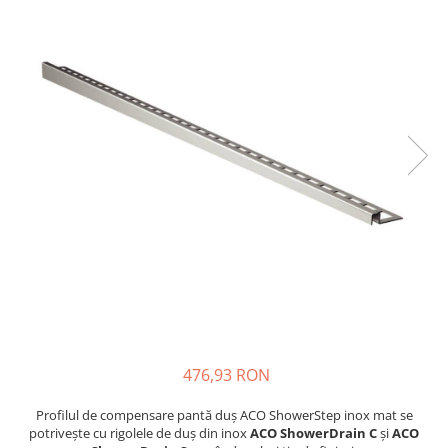
Elemente de fixare
Brida Gips Carton
Finisare Gips Carton
Ipsos si Pasta Imbinare
Ipsos Adeziv Gips Carton
Profile Gips Carton
Grosime Tabla 0.6MM
Profile UA
Termoizolatii
Polistiren
Polistiren expandat
Vata de sticla
Vata bazaltica
Hidroizolatii
476,93 RON
Mortare Hidroizolante
Profilul de compensare pantă duș ACO ShowerStep inox mat se
Accesorii Hidroizolatii
potrivește cu rigolele de duș din inox
ACO ShowerDrain C
și
ACO