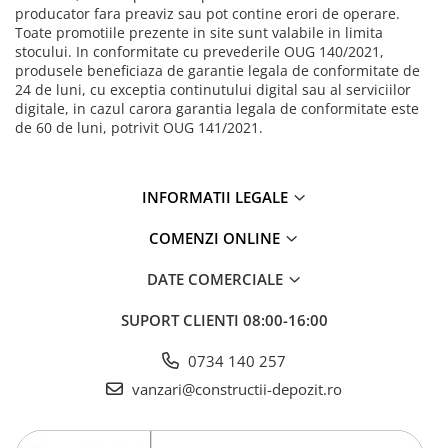
polimeri cu inaltime normala
producator fara preaviz sau pot contine erori de operare.
Toate promotiile prezente in site sunt valabile in limita
Curti de lumina ACO Therm
stocului. In conformitate cu prevederile OUG 140/2021,
produsele beneficiaza de garantie legala de conformitate de
24 de luni, cu exceptia continutului digital sau al serviciilor
digitale, in cazul carora garantia legala de conformitate este
de 60 de luni, potrivit OUG 141/2021.
INFORMATII LEGALE
COMENZI ONLINE
DATE COMERCIALE
SUPORT CLIENTI
08:00-16:00
0734 140 257
vanzari@constructii-depozit.ro