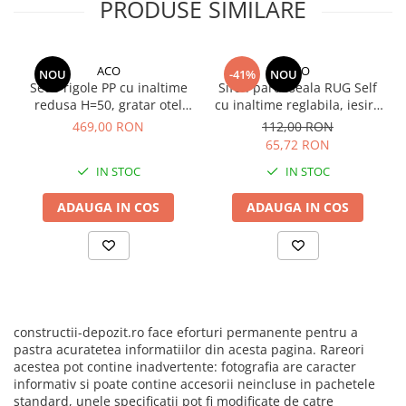
PRODUSE SIMILARE
Manuale pe baza de ipsos
Mecanizate pe baza de ipsos
Fine pe baza de ciment
ACO
ACO
NOU
-41%
NOU
Set 5 rigole PP cu inaltime
Sifon pardoseala RUG Self
Manuale pe baza de ciment
redusa H=50, gratar otel
cu inaltime reglabila, iesire
Mecanizate pe baza de ciment
zincat, A15, lungime
verticala DN50, gratar din
469,00 RON
112,00 RON
500x12.5x5.0cm si accesorii
otel inoxidabil 102.5 x 102.5
Sisteme colectare apa
65,72 RON
mm
Rigole pentru exterior
IN STOC
IN STOC
Guri de scurgere interior
ADAUGA IN COS
ADAUGA IN COS
Profile compensare panta dus
Rigole din beton cu polimeri cu
inaltime redusa
Rigole din beton cu polimeri cu
inaltime normala
constructii-depozit.ro face eforturi permanente pentru a
Accesorii rigole din beton cu
pastra acuratetea informatiilor din acesta pagina. Rareori
polimeri cu inaltime redusa
acestea pot contine inadvertente: fotografia are caracter
informativ si poate contine accesorii neincluse in pachetele
Accesorii rigole din beton cu
standard, unele specificatii pot fi modificate de catre