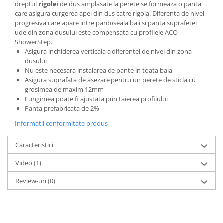
Pentru Tencuieli Decorative
dreptul
rigole
i de dus amplasate la perete se formeaza o panta
care asigura curgerea apei din dus catre rigola. Diferenta de nivel
Pentru Vopsele
progresiva care apare intre pardoseala baii si panta suprafetei
ude din zona dusului este compensata cu profilele ACO
Pentru Sape Autonivelante
ShowerStep.
Mortare
Asigura inchiderea verticala a diferentei de nivel din zona
dusului
Pentru BCA
Nu este necesara instalarea de pante in toata baia
Pentru Caramida
Asigura suprafata de asezare pentru un perete de sticla cu
grosimea de maxim 12mm
Pentru Reparare Beton
Lungimea poate fi ajustata prin taierea profilului
Panta prefabricata de 2%
Gleturi
Pe baza de ipsos
Informatii conformitate produs
Pe baza de ciment
Caracteristici
Pe baza de rasini
Video
(1)
Vopseluri
Review-uri
(0)
De Interior
De Exterior
Tencuieli