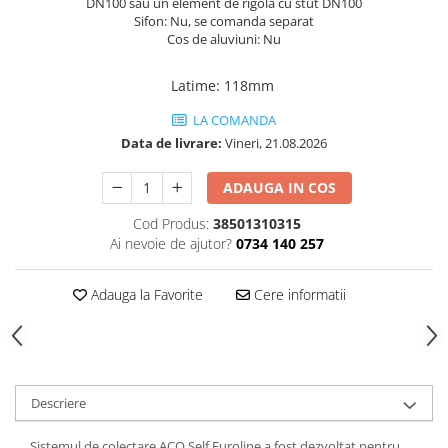
DN100 sau un element de rigola cu stut DN100
Membrane Lichide
Sifon: Nu, se comanda separat
Cos de aluviuni: Nu
Adezivi
Marmura
Latime
:
118mm
Piatra Naturala
LA COMANDA
Gresie Faianta
Data de livrare:
Vineri, 21.08.2026
Adeziv termosistem
ADAUGA IN COS
Aditivi
Tencuiala decorativa
Cod Produs:
38501310315
Ai nevoie de ajutor?
0734 140 257
Tencuiala decorativa minerala
Siliconice
Adauga la Favorite
Cere informatii
Sape
De Egalizare
Autonivelante
Grunduri si Amorse
Descriere
Pentru Pregatirea Suprafetei
Sistemul de colectare ACO Self Euroline a fost dezvoltat pentru