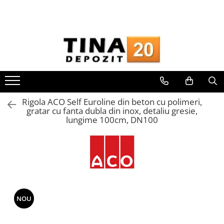
Toate Produsele
Gips Carton
Placi Gips Carton
Standard
Hidrofugate
Rigola ACO Self Euroline din beton cu polimeri,
Ignifugate
gratar cu fanta dubla din inox, detaliu gresie,
lungime 100cm, DN100
Hidroignifugate
Acustice
Exterior
Flexibile
Accesorii Gips Carton
Benzi Gips Carton
NOU
Racorduri
Coltare pentru profile UA