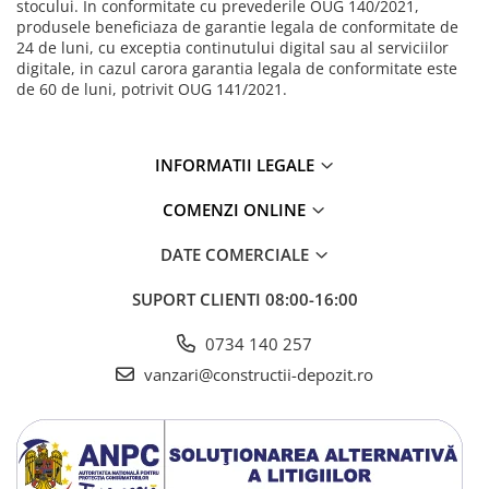
polimeri cu inaltime normala
stocului. In conformitate cu prevederile OUG 140/2021,
produsele beneficiaza de garantie legala de conformitate de
Curti de lumina ACO Therm
24 de luni, cu exceptia continutului digital sau al serviciilor
digitale, in cazul carora garantia legala de conformitate este
de 60 de luni, potrivit OUG 141/2021.
INFORMATII LEGALE
COMENZI ONLINE
DATE COMERCIALE
SUPORT CLIENTI
08:00-16:00
0734 140 257
vanzari@constructii-depozit.ro