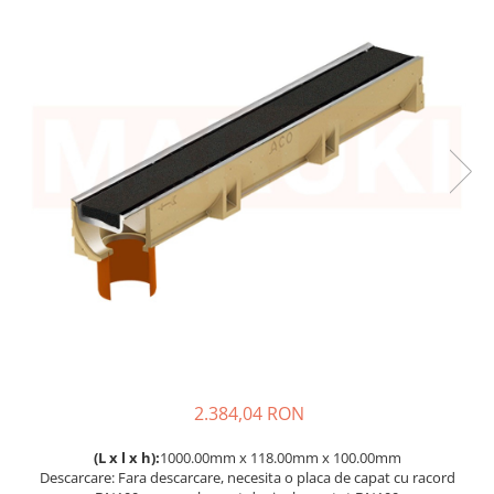
Elemente de fixare
Brida Gips Carton
Finisare Gips Carton
Ipsos si Pasta Imbinare
Ipsos Adeziv Gips Carton
Profile Gips Carton
Grosime Tabla 0.6MM
Profile UA
Termoizolatii
Polistiren
Polistiren expandat
Vata de sticla
Vata bazaltica
Hidroizolatii
2.384,04 RON
Mortare Hidroizolante
(L x l x h):
1000.00mm x 118.00mm x 100.00mm
Accesorii Hidroizolatii
Descarcare: Fara descarcare, necesita o placa de capat cu racord