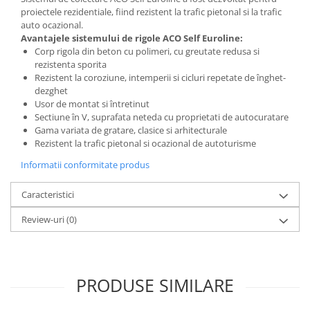
Pentru Tencuieli Decorative
proiectele rezidentiale, fiind rezistent la trafic pietonal si la trafic
auto ocazional.
Pentru Vopsele
Avantajele sistemului de
rigole
ACO Self Euroline:
Pentru Sape Autonivelante
Corp rigola din beton cu polimeri, cu greutate redusa si
rezistenta sporita
Mortare
Rezistent la coroziune, intemperii si cicluri repetate de înghet-
Pentru BCA
dezghet
Usor de montat si întretinut
Pentru Caramida
Sectiune în V, suprafata neteda cu proprietati de autocuratare
Pentru Reparare Beton
Gama variata de gratare, clasice si arhitecturale
Rezistent la trafic pietonal si ocazional de autoturisme
Gleturi
Informatii conformitate produs
Pe baza de ipsos
Pe baza de ciment
Caracteristici
Pe baza de rasini
Review-uri
(0)
Vopseluri
De Interior
De Exterior
PRODUSE SIMILARE
Tencuieli