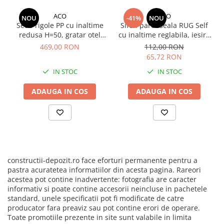
Manuale pe baza de ipsos
ACO
ACO
Mecanizate pe baza de ipsos
NOU
-41%
NOU
Set 5 rigole PP cu inaltime
Sifon pardoseala RUG Self
Fine pe baza de ciment
redusa H=50, gratar otel
cu inaltime reglabila, iesire
zincat, A15, lungime
verticala DN50, gratar din
469,00 RON
112,00 RON
Manuale pe baza de ciment
500x12.5x5.0cm si accesorii
otel inoxidabil 102.5 x 102.5
65,72 RON
mm
Mecanizate pe baza de ciment
IN STOC
IN STOC
Sisteme colectare apa
ADAUGA IN COS
ADAUGA IN COS
Rigole pentru exterior
Guri de scurgere interior
Profile compensare panta dus
Rigole din beton cu polimeri cu
inaltime redusa
constructii-depozit.ro face eforturi permanente pentru a
Rigole din beton cu polimeri cu
pastra acuratetea informatiilor din acesta pagina. Rareori
inaltime normala
acestea pot contine inadvertente: fotografia are caracter
informativ si poate contine accesorii neincluse in pachetele
Accesorii rigole din beton cu
standard, unele specificatii pot fi modificate de catre
polimeri cu inaltime redusa
producator fara preaviz sau pot contine erori de operare.
Accesorii rigole din beton cu
Toate promotiile prezente in site sunt valabile in limita