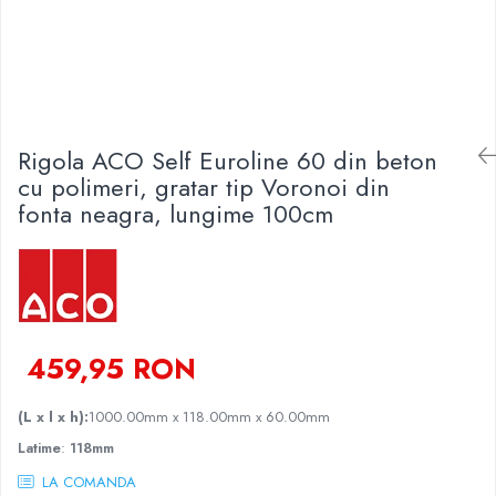
Finisare Gips Carton
Ipsos si Pasta Imbinare
Ipsos Adeziv Gips Carton
Profile Gips Carton
Grosime Tabla 0.6MM
Rigola ACO Self Euroline 60 din beton
cu polimeri, gratar tip Voronoi din
Profile UA
fonta neagra, lungime 100cm
459,95 RON
(L x l x h):
1000.00mm x 118.00mm x 60.00mm
Latime
:
118mm
LA COMANDA