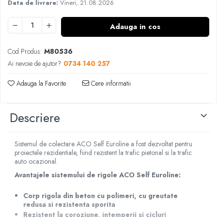
Data de livrare:
Vineri, 21.08.2026
Adauga in cos
Cod Produs:
M80536
Ai nevoie de ajutor?
0734 140 257
Adauga la Favorite
Cere informatii
Descriere
Sistemul de colectare ACO Self Euroline a fost dezvoltat pentru
proiectele rezidentiale, fiind rezistent la trafic pietonal si la trafic
auto ocazional.
Avantajele sistemului de
rigole
ACO Self Euroline:
Corp rigola din beton cu polimeri, cu greutate
redusa si rezistenta sporita
Rezistent la coroziune, intemperii si cicluri