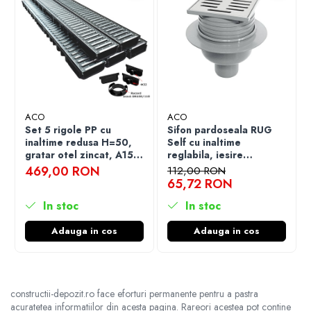
ACO
ACO
Set 5 rigole PP cu
Sifon pardoseala RUG
inaltime redusa H=50,
Self cu inaltime
gratar otel zincat, A15,
reglabila, iesire
lungime
verticala DN50, gratar
469,00 RON
112,00 RON
500x12.5x5.0cm si
din otel inoxidabil 102.5
65,72 RON
accesorii
x 102.5 mm
In stoc
In stoc
Adauga in cos
Adauga in cos
constructii-depozit.ro face eforturi permanente pentru a pastra
acuratetea informatiilor din acesta pagina. Rareori acestea pot contine