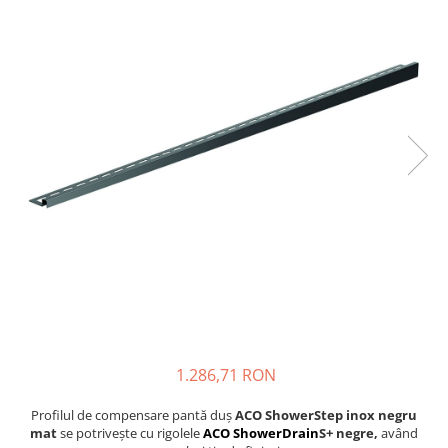
Finisare Gips Carton
Ipsos si Pasta Imbinare
Ipsos Adeziv Gips Carton
Profile Gips Carton
Grosime Tabla 0.6MM
Profile UA
1.286,71 RON
Profilul de compensare pantă duș
ACO ShowerStep inox negru
mat
se potrivește cu rigolele
ACO ShowerDrain
S+ negre,
având