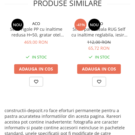
PRODUSE SIMILARE
ACO
ACO
NOU
-41%
NOU
Set 5 rigole PP cu inaltime
Sifon pardoseala RUG Self
redusa H=50, gratar otel
cu inaltime reglabila, iesire
zincat, A15, lungime
verticala DN50, gratar din
469,00 RON
112,00 RON
500x12.5x5.0cm si accesorii
otel inoxidabil 102.5 x 102.5
65,72 RON
mm
IN STOC
IN STOC
ADAUGA IN COS
ADAUGA IN COS
constructii-depozit.ro face eforturi permanente pentru a
pastra acuratetea informatiilor din acesta pagina. Rareori
acestea pot contine inadvertente: fotografia are caracter
informativ si poate contine accesorii neincluse in pachetele
standard, unele specificatii pot fi modificate de catre