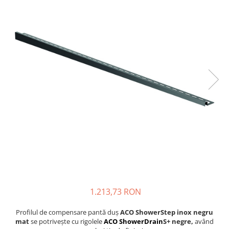
Finisare Gips Carton
Ipsos si Pasta Imbinare
Ipsos Adeziv Gips Carton
Profile Gips Carton
Grosime Tabla 0.6MM
Profile UA
1.213,73 RON
Profilul de compensare pantă duș
ACO ShowerStep inox negru
mat
se potrivește cu rigolele
ACO ShowerDrain
S+ negre,
având