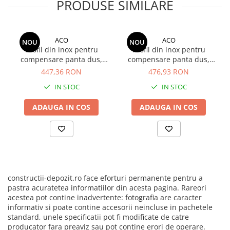
PRODUSE SIMILARE
ACO
ACO
NOU
NOU
Profil din inox pentru
Profil din inox pentru
compensare panta dus,
compensare panta dus,
ACO ShowerStep, stanga,
ACO ShowerStep, stanga,
447,36 RON
476,93 RON
lungime 990mm, inaltime
lungime 990mm, inaltime
IN STOC
IN STOC
10mm, finisaj mat
12.5 mm, finisaj mat
ADAUGA IN COS
ADAUGA IN COS
constructii-depozit.ro face eforturi permanente pentru a
pastra acuratetea informatiilor din acesta pagina. Rareori
acestea pot contine inadvertente: fotografia are caracter
informativ si poate contine accesorii neincluse in pachetele
standard, unele specificatii pot fi modificate de catre
producator fara preaviz sau pot contine erori de operare.