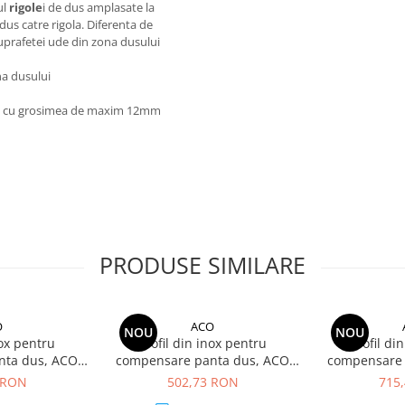
ul
rigole
i de dus amplasate la
us catre rigola. Diferenta de
suprafetei ude din zona dusului
na dusului
cla cu grosimea de maxim 12mm
PRODUSE SIMILARE
O
ACO
NOU
NOU
nox pentru
Profil din inox pentru
Profil di
nta dus, ACO
compensare panta dus, ACO
compensare 
anga, lungime
ShowerStep, stanga, lungime
ShowerStep, 
 RON
502,73 RON
715
me 12.5 mm,
990mm, inaltime 15mm, finisaj
1490mm, i