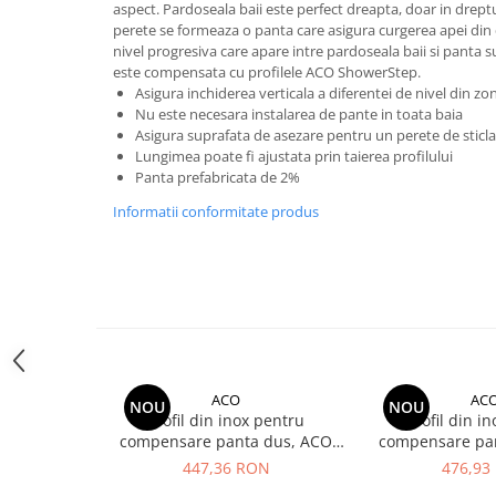
aspect. Pardoseala baii este perfect dreapta, doar in drept
Membrane Lichide
perete se formeaza o panta care asigura curgerea apei din d
Adezivi
nivel progresiva care apare intre pardoseala baii si panta 
este compensata cu profilele ACO ShowerStep.
Marmura
Asigura inchiderea verticala a diferentei de nivel din zo
Piatra Naturala
Nu este necesara instalarea de pante in toata baia
Asigura suprafata de asezare pentru un perete de sti
Gresie Faianta
Lungimea poate fi ajustata prin taierea profilului
Adeziv termosistem
Panta prefabricata de 2%
Aditivi
Informatii conformitate produs
Tencuiala decorativa
Tencuiala decorativa minerala
Siliconice
Sape
De Egalizare
ACO
AC
Autonivelante
NOU
NOU
Profil din inox pentru
Profil din i
Grunduri si Amorse
compensare panta dus, ACO
compensare pa
ShowerStep, stanga, lungime
ShowerStep, st
447,36 RON
476,93
Pentru Pregatirea Suprafetei
990mm, inaltime 10mm, finisaj
990mm, inalti