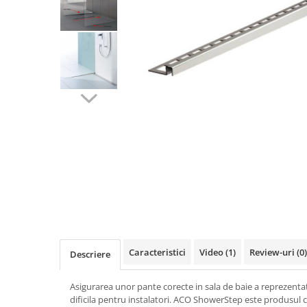
Elemente de fixare
Brida Gips Carton
Finisare Gips Carton
Ipsos si Pasta Imbinare
Ipsos Adeziv Gips Carton
Profile Gips Carton
Grosime Tabla 0.6MM
Profile UA
Termoizolatii
Polistiren
Polistiren expandat
Vata de sticla
Vata bazaltica
Caracteristici
Video
(1)
Review-uri
(0)
Hidroizolatii
Descriere
Mortare Hidroizolante
Asigurarea unor pante corecte in sala de baie a reprezent
Accesorii Hidroizolatii
dificila pentru instalatori. ACO ShowerStep este produsul c