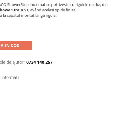
CO ShowerStep inox mat se potrivește cu rigolele de duș din
howerDrain S+
, având același tip de finisaj.
ă la capătul montat lângă rigolă.
A IN COS
oie de ajutor?
0734 140 257
informatii