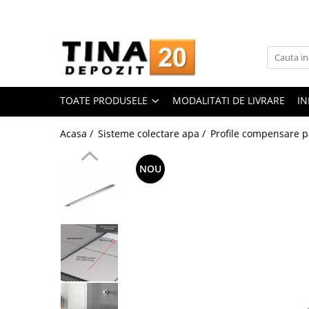
Toate Produsele
Gips Carton
Placi Gips Carton
TOATE PRODUSELE
MODALITATI DE LIVRARE
IN
Standard
Hidrofugate
Acasa /
Sisteme colectare apa /
Profile compensare p
Ignifugate
Hidroignifugate
NOU
Acustice
Exterior
Flexibile
Accesorii Gips Carton
Benzi Gips Carton
Racorduri
Coltare pentru profile UA