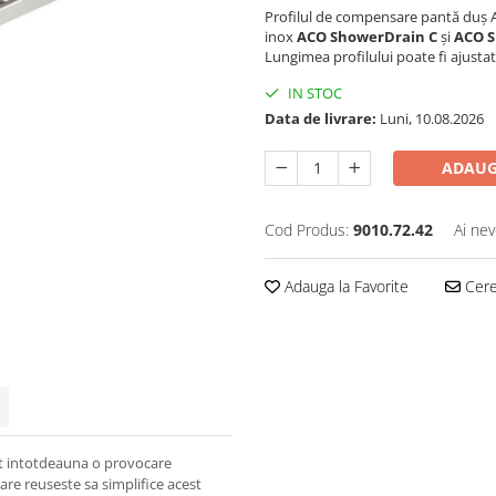
Profilul de compensare pantă duș A
inox
ACO ShowerDrain C
și
ACO S
Lungimea profilului poate fi ajustat
IN STOC
Data de livrare:
Luni, 10.08.2026
ADAUG
Cod Produs:
9010.72.42
Ai nev
Adauga la Favorite
Cere 
at intotdeauna o provocare
are reuseste sa simplifice acest