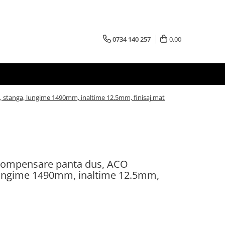
0734 140 257
0,00
 stanga, lungime 1490mm, inaltime 12.5mm, finisaj mat
u compensare panta dus, ACO
lungime 1490mm, inaltime 12.5mm,