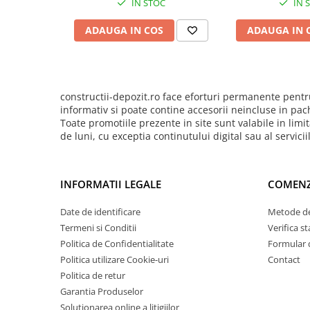
IN STOC
IN 
Pentru Tencuieli Decorative
mat
finisaj
Pentru Vopsele
ADAUGA IN COS
ADAUGA IN 
Pentru Sape Autonivelante
Mortare
Pentru BCA
constructii-depozit.ro face eforturi permanente pentru
Pentru Caramida
informativ si poate contine accesorii neincluse in pac
Toate promotiile prezente in site sunt valabile in li
Pentru Reparare Beton
de luni, cu exceptia continutului digital sau al servici
Gleturi
Pe baza de ipsos
INFORMATII LEGALE
COMENZ
Pe baza de ciment
Date de identificare
Metode de
Pe baza de rasini
Termeni si Conditii
Verifica 
Vopseluri
Politica de Confidentialitate
Formular 
De Interior
Politica utilizare Cookie-uri
Contact
De Exterior
Politica de retur
Garantia Produselor
Tencuieli
Solutionarea online a litigiilor