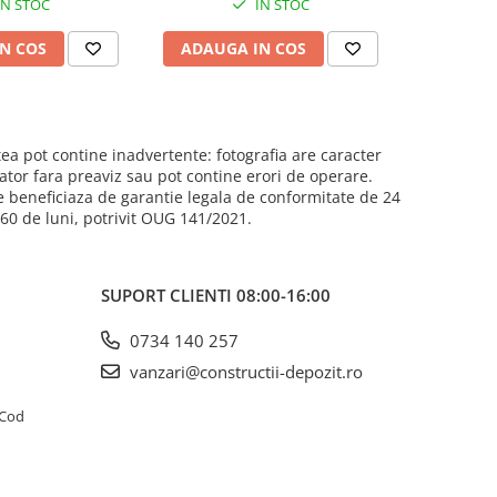
IN STOC
IN STOC
isaj mat
finisaj mat
N COS
ADAUGA IN COS
ADAUG
ea pot contine inadvertente: fotografia are caracter
cator fara preaviz sau pot contine erori de operare.
e beneficiaza de garantie legala de conformitate de 24
e 60 de luni, potrivit OUG 141/2021.
SUPORT CLIENTI
08:00-16:00
0734 140 257
vanzari@constructii-depozit.ro
4 Cod