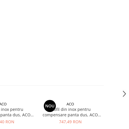
ACO
ACO
NOU
NOU
n inox pentru
Profil din inox pentru
Profil
panta dus, ACO
compensare panta dus, ACO
compensa
stanga, lungime
ShowerStep, dreapta, lungime
ShowerSte
,40 RON
747,49 RON
7
naltime 10mm,
1490mm, inaltime 12.5mm,
1490mm,