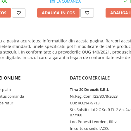
STOC
LA COMANDA
 mat
mat
fin
COS
ADAUGA IN COS
ADAUGA I
 a pastra acuratetea informatiilor din acesta pagina. Rareori acest
hetele standard, unele specificatii pot fi modificate de catre produ
mita stocului. In conformitate cu prevederile OUG 140/2021, produsel
ilor digitale, in cazul carora garantia legala de conformitate este d
I ONLINE
DATE COMERCIALE
 plata
Tina 20 Depozit S.R.L
status comanda
Nr.Reg. Com. J23/3078/2023
de retur
CUI: RO21479713
Str. Solstitiului 2 G Sc. B Et. 2 Ap. 2
077160
Loc. Popesti Leordeni, Ilfov
In curte cu sediul ACO.