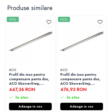
Produse similare
NOU
NOU
ACO
ACO
Profil din inox pentru
Profil din inox pentru
compensare panta dus,
compensare panta dus,
ACO ShowerStep,
ACO ShowerStep,
stanga, lungime
stanga, lungime
447,36 RON
476,93 RON
990mm, inaltime 10mm,
990mm, inaltime 12.5
finisaj mat
In stoc
mm, finisaj mat
In stoc
Adauga in cos
Adauga in cos