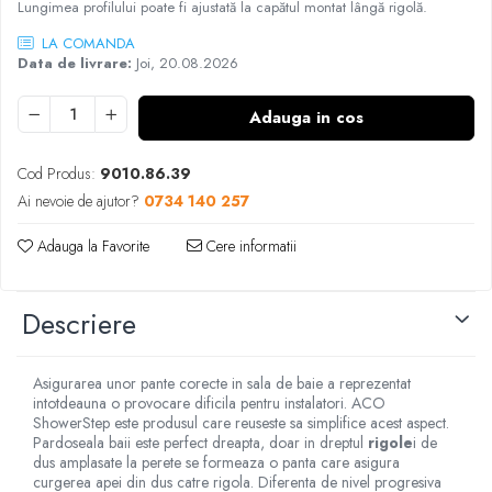
Lungimea profilului poate fi ajustată la capătul montat lângă rigolă.
LA COMANDA
Data de livrare:
Joi, 20.08.2026
Adauga in cos
Cod Produs:
9010.86.39
Ai nevoie de ajutor?
0734 140 257
Adauga la Favorite
Cere informatii
Descriere
Asigurarea unor pante corecte in sala de baie a reprezentat
intotdeauna o provocare dificila pentru instalatori. ACO
ShowerStep este produsul care reuseste sa simplifice acest aspect.
Pardoseala baii este perfect dreapta, doar in dreptul
rigole
i de
dus amplasate la perete se formeaza o panta care asigura
curgerea apei din dus catre rigola. Diferenta de nivel progresiva