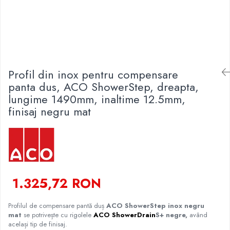
Finisare Gips Carton
Ipsos si Pasta Imbinare
Ipsos Adeziv Gips Carton
Profile Gips Carton
Grosime Tabla 0.6MM
Profil din inox pentru compensare
panta dus, ACO ShowerStep, dreapta,
Profile UA
lungime 1490mm, inaltime 12.5mm,
finisaj negru mat
1.325,72 RON
Profilul de compensare pantă duș
ACO ShowerStep inox negru
mat
se potrivește cu rigolele
ACO ShowerDrain
S+ negre,
având
același tip de finisaj.