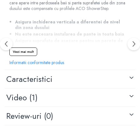
care apare intre pardoseala baii si panta suprafetei ude din zona
dusului este compensata cu profilele ACO ShowerStep.
Asigura inchiderea verticala a diferentei de nivel
din zona dusului
Nu este necesara instalarea de pante in toata baia
Asigura suprafata de asezare pentru un perete de
sticla cu grosimea de maxim 12mm
Vezi mai mult
Lungimea poate fi ajustata prin taierea profilului
Panta prefabricata de 2%
Informatii conformitate produs
Caracteristici
Video
(1)
Review-uri
(0)