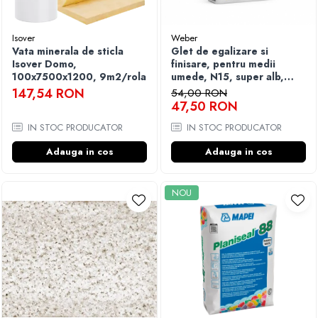
Finisare Gips Carton
Isover
Weber
Ipsos si Pasta Imbinare
Vata minerala de sticla
Glet de egalizare si
Ipsos Adeziv Gips Carton
Isover Domo,
finisare, pentru medii
Profile Gips Carton
100x7500x1200, 9m2/rola
umede, N15, super alb,
interior/exterior, 20 kg
147,54 RON
54,00 RON
Grosime Tabla 0.6MM
47,50 RON
Profile UA
IN STOC PRODUCATOR
IN STOC PRODUCATOR
Adauga in cos
Adauga in cos
NOU