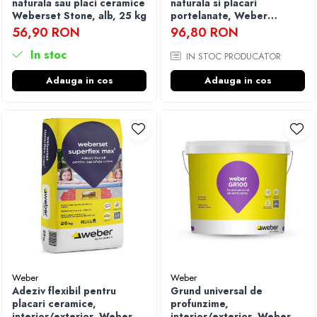
naturala sau placi ceramice
naturala si placari
Weberset Stone, alb, 25 kg
portelanate, Weber
Marmoplus, 25 kg
56,90 RON
96,80 RON
In stoc
IN STOC PRODUCATOR
Adauga in cos
Adauga in cos
Weber
Weber
Adeziv flexibil pentru
Grund universal de
placari ceramice,
profunzime,
interior/exterior, Weber
interior/exterior, Weber