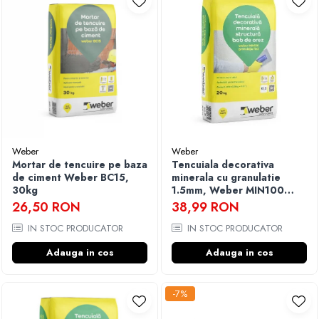
Weber
Weber
Mortar de tencuire pe baza
Tencuiala decorativa
de ciment Weber BC15,
minerala cu granulatie
30kg
1.5mm, Weber MIN100
K1.5, 20kg
26,50 RON
38,99 RON
IN STOC PRODUCATOR
IN STOC PRODUCATOR
Adauga in cos
Adauga in cos
-7%