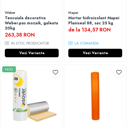
Weber
Mapei
Tencuiala decorativa
Mortar hidroizolant Mapei
Weber.pas mozaik, galeata
Planiseal 88, sac 25 kg
20kg
de la 134,57 RON
263,38 RON
IN STOC PRODUCATOR
LA COMANDA
Vezi Variante
Vezi Variante
NOU