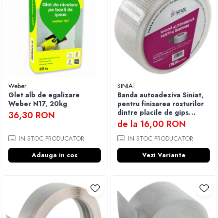
Weber
SINIAT
Glet alb de egalizare
Banda autoadeziva Siniat,
Weber N17, 20kg
pentru finisarea rosturilor
dintre placile de gips
36,30 RON
carton din plasa de fibra de
de la 16,00 RON
sticla
IN STOC PRODUCATOR
IN STOC PRODUCATOR
Adauga in cos
Vezi Variante