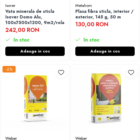
Isover
Metalrom
Vata minerala de sticla
Plasa fibra sticla, interior /
Isover Domo Alu,
exterior, 145 g, 50 m
100x7500x1200, 9m2/rola
130,00 RON
242,00 RON
In stoc
In stoc
Adauga in cos
Adauga in cos
-6%
Weber
Weber