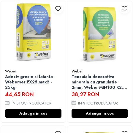
Weber
Weber
Adeziv gresie si faianta
Tencuiala decorativa
Weberset EX25 max2 -
minerala cu granulatie
25kg
2mm, Weber MIN100 K2,
20kg
44,65 RON
38,27 RON
IN STOC PRODUCATOR
IN STOC PRODUCATOR
Adauga in cos
Adauga in cos