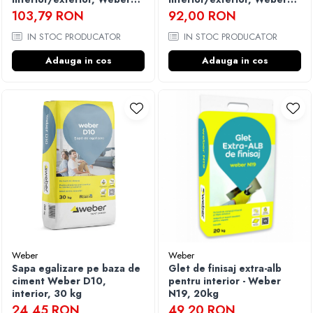
Superflex Max2, gri, 25 kg
GR100, gri, 5 kg
103,79 RON
92,00 RON
IN STOC PRODUCATOR
IN STOC PRODUCATOR
Adauga in cos
Adauga in cos
Weber
Weber
Sapa egalizare pe baza de
Glet de finisaj extra-alb
ciment Weber D10,
pentru interior - Weber
interior, 30 kg
N19, 20kg
24,45 RON
49,20 RON