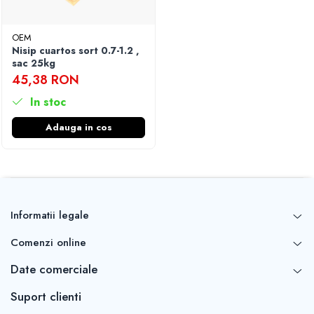
Finisare Gips Carton
OEM
Ipsos si Pasta Imbinare
Nisip cuartos sort 0.7-1.2 ,
Ipsos Adeziv Gips Carton
sac 25kg
Profile Gips Carton
45,38 RON
Grosime Tabla 0.6MM
In stoc
Profile UA
Adauga in cos
Informatii legale
Comenzi online
Date comerciale
Suport clienti