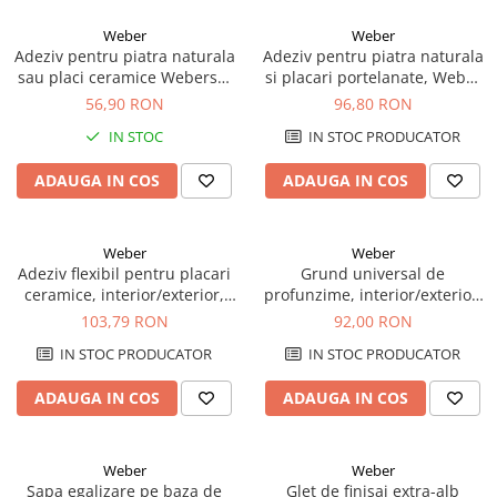
Weber
Weber
Adeziv pentru piatra naturala
Adeziv pentru piatra naturala
sau placi ceramice Weberset
si placari portelanate, Weber
Stone, alb, 25 kg
Marmoplus, 25 kg
56,90 RON
96,80 RON
IN STOC
IN STOC PRODUCATOR
ADAUGA IN COS
ADAUGA IN COS
Weber
Weber
Adeziv flexibil pentru placari
Grund universal de
ceramice, interior/exterior,
profunzime, interior/exterior,
Weber Superflex Max2, gri, 25
Weber GR100, gri, 5 kg
103,79 RON
92,00 RON
kg
IN STOC PRODUCATOR
IN STOC PRODUCATOR
ADAUGA IN COS
ADAUGA IN COS
Weber
Weber
Sapa egalizare pe baza de
Glet de finisaj extra-alb