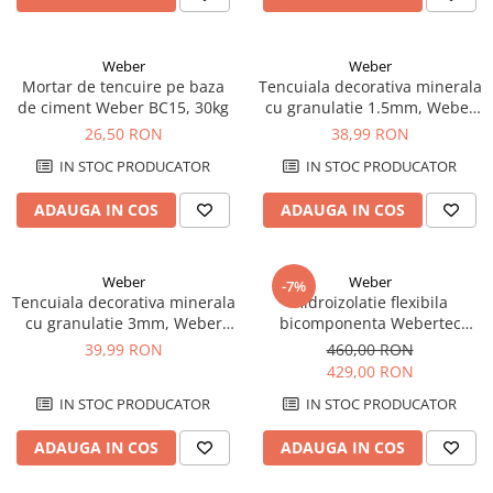
Weber
Weber
Mortar de tencuire pe baza
Tencuiala decorativa minerala
de ciment Weber BC15, 30kg
cu granulatie 1.5mm, Weber
MIN100 K1.5, 20kg
26,50 RON
38,99 RON
IN STOC PRODUCATOR
IN STOC PRODUCATOR
ADAUGA IN COS
ADAUGA IN COS
Weber
Weber
-7%
Tencuiala decorativa minerala
Hidroizolatie flexibila
cu granulatie 3mm, Weber
bicomponenta Webertec
MIN100 R3, 20kg
hydroprotect, 28kg
39,99 RON
460,00 RON
429,00 RON
IN STOC PRODUCATOR
IN STOC PRODUCATOR
ADAUGA IN COS
ADAUGA IN COS