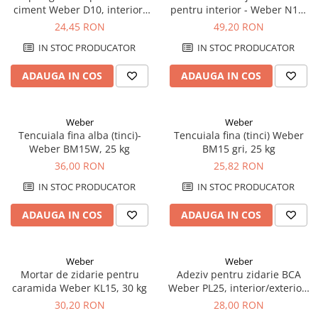
ciment Weber D10, interior,
pentru interior - Weber N19,
30 kg
20kg
24,45 RON
49,20 RON
IN STOC PRODUCATOR
IN STOC PRODUCATOR
ADAUGA IN COS
ADAUGA IN COS
Weber
Weber
Tencuiala fina alba (tinci)-
Tencuiala fina (tinci) Weber
Weber BM15W, 25 kg
BM15 gri, 25 kg
36,00 RON
25,82 RON
IN STOC PRODUCATOR
IN STOC PRODUCATOR
ADAUGA IN COS
ADAUGA IN COS
Weber
Weber
Mortar de zidarie pentru
Adeziv pentru zidarie BCA
caramida Weber KL15, 30 kg
Weber PL25, interior/exterior,
25 kg
30,20 RON
28,00 RON