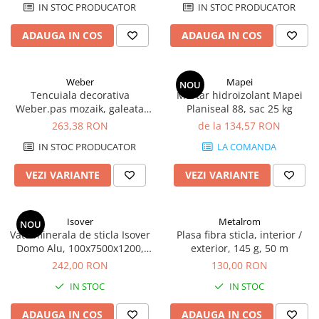
IN STOC PRODUCATOR
IN STOC PRODUCATOR
Finisare Gips Carton
ADAUGA IN COS
ADAUGA IN COS
Ipsos si Pasta Imbinare
Ipsos Adeziv Gips Carton
Profile Gips Carton
Weber
Mapei
NOU
Tencuiala decorativa
Mortar hidroizolant Mapei
Grosime Tabla 0.6MM
Weber.pas mozaik, galeata
Planiseal 88, sac 25 kg
Profile UA
20kg
263,38 RON
de la 134,57 RON
IN STOC PRODUCATOR
LA COMANDA
VEZI VARIANTE
VEZI VARIANTE
Isover
Metalrom
NOU
Vata minerala de sticla Isover
Plasa fibra sticla, interior /
Domo Alu, 100x7500x1200,
exterior, 145 g, 50 m
9m2/rola
242,00 RON
130,00 RON
IN STOC
IN STOC
ADAUGA IN COS
ADAUGA IN COS