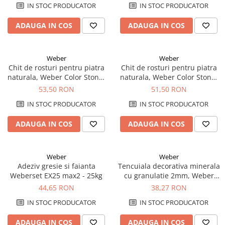
IN STOC PRODUCATOR
IN STOC PRODUCATOR
ADAUGA IN COS
ADAUGA IN COS
Weber
Weber
Chit de rosturi pentru piatra
Chit de rosturi pentru piatra
naturala, Weber Color Stone,
naturala, Weber Color Stone,
alb, 20 kg
gri, 20 kg
53,50 RON
51,50 RON
IN STOC PRODUCATOR
IN STOC PRODUCATOR
ADAUGA IN COS
ADAUGA IN COS
Weber
Weber
Adeziv gresie si faianta
Tencuiala decorativa minerala
Weberset EX25 max2 - 25kg
cu granulatie 2mm, Weber
MIN100 K2, 20kg
44,65 RON
38,27 RON
IN STOC PRODUCATOR
IN STOC PRODUCATOR
ADAUGA IN COS
ADAUGA IN COS