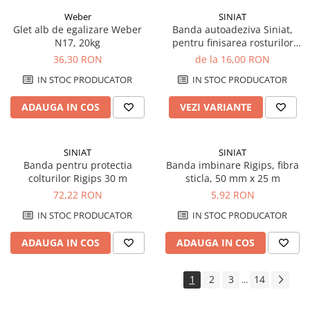
Weber
SINIAT
Glet alb de egalizare Weber
Banda autoadeziva Siniat,
N17, 20kg
pentru finisarea rosturilor
dintre placile de gips carton
36,30 RON
de la 16,00 RON
din plasa de fibra de sticla
IN STOC PRODUCATOR
IN STOC PRODUCATOR
ADAUGA IN COS
VEZI VARIANTE
SINIAT
SINIAT
Banda pentru protectia
Banda imbinare Rigips, fibra
colturilor Rigips 30 m
sticla, 50 mm x 25 m
72,22 RON
5,92 RON
IN STOC PRODUCATOR
IN STOC PRODUCATOR
ADAUGA IN COS
ADAUGA IN COS
1
2
3
14
...