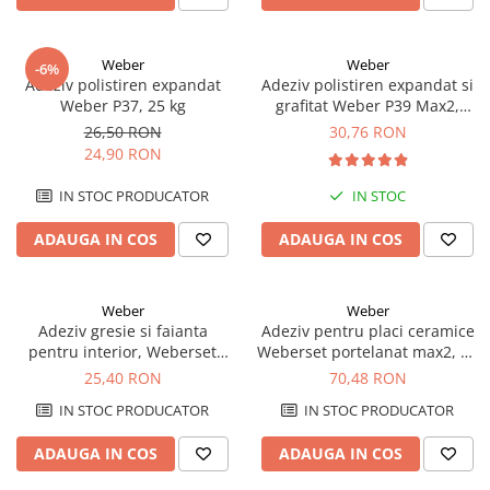
Weber
Weber
-6%
Adeziv polistiren expandat
Adeziv polistiren expandat si
Weber P37, 25 kg
grafitat Weber P39 Max2,
exterior, 25 kg
26,50 RON
30,76 RON
24,90 RON
IN STOC PRODUCATOR
IN STOC
ADAUGA IN COS
ADAUGA IN COS
Weber
Weber
Adeziv gresie si faianta
Adeziv pentru placi ceramice
pentru interior, Weberset
Weberset portelanat max2, 25
ST10, 25 kg
kg
25,40 RON
70,48 RON
IN STOC PRODUCATOR
IN STOC PRODUCATOR
ADAUGA IN COS
ADAUGA IN COS