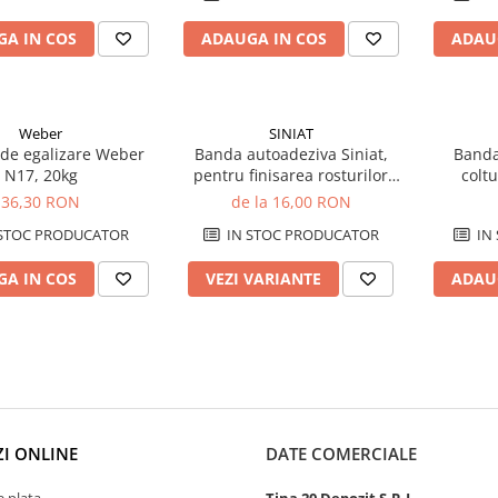
A IN COS
ADAUGA IN COS
ADAU
Weber
SINIAT
 de egalizare Weber
Banda autoadeziva Siniat,
Banda
N17, 20kg
pentru finisarea rosturilor
coltu
dintre placile de gips carton
36,30 RON
de la 16,00 RON
din plasa de fibra de sticla
STOC PRODUCATOR
IN STOC PRODUCATOR
IN
A IN COS
VEZI VARIANTE
ADAU
I ONLINE
DATE COMERCIALE