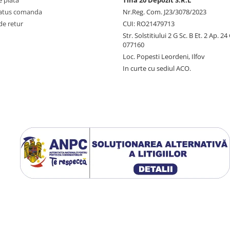
 plata
Tina 20 Depozit S.R.L
status comanda
Nr.Reg. Com. J23/3078/2023
de retur
CUI: RO21479713
Str. Solstitiului 2 G Sc. B Et. 2 Ap. 2
077160
Loc. Popesti Leordeni, Ilfov
In curte cu sediul ACO.