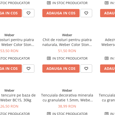
STOC PRODUCATOR
IN STOC PRODUCATOR
IN
A IN COS
ADAUGA IN COS
ADAU
Weber
Weber
rosturi pentru piatra
Chit de rosturi pentru piatra
Adeziv
, Weber Color Stone,
naturala, Weber Color Stone,
Weberse
alb, 20 kg
gri, 20 kg
53,50 RON
51,50 RON
STOC PRODUCATOR
IN STOC PRODUCATOR
IN
A IN COS
ADAUGA IN COS
ADAU
Weber
Weber
 tencuire pe baza de
Tencuiala decorativa minerala
Tencuiala
 Weber BC15, 30kg
cu granulatie 1.5mm, Weber
cu gra
MIN100 K1.5, 20kg
MI
26,50 RON
38,99 RON
STOC PRODUCATOR
IN STOC PRODUCATOR
IN