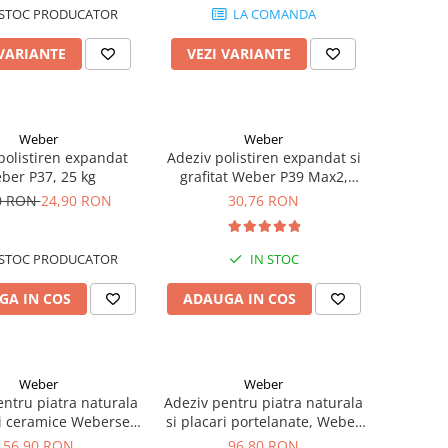
 STOC PRODUCATOR
LA COMANDA
 VARIANTE
VEZI VARIANTE
Weber
Weber
polistiren expandat
Adeziv polistiren expandat si
ber P37, 25 kg
grafitat Weber P39 Max2,
exterior, 25 kg
0 RON
24,90 RON
30,76 RON
 STOC PRODUCATOR
IN STOC
GA IN COS
ADAUGA IN COS
Weber
Weber
entru piatra naturala
Adeziv pentru piatra naturala
i ceramice Weberset
si placari portelanate, Weber
one, alb, 25 kg
Marmoplus, 25 kg
56,90 RON
96,80 RON