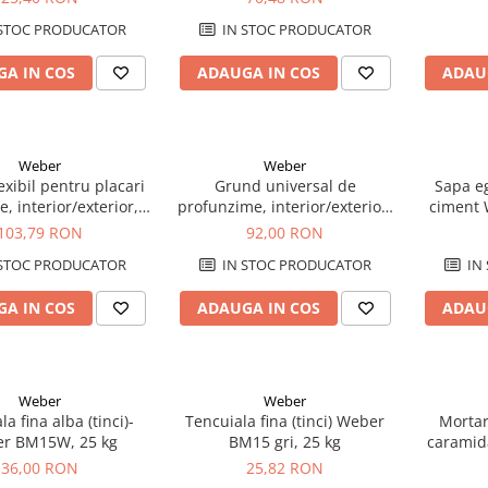
STOC PRODUCATOR
IN STOC PRODUCATOR
A IN COS
ADAUGA IN COS
ADAU
Weber
Weber
exibil pentru placari
Grund universal de
Sapa eg
, interior/exterior,
profunzime, interior/exterior,
ciment 
erflex Max2, gri, 25
Weber GR100, gri, 5 kg
103,79 RON
92,00 RON
kg
STOC PRODUCATOR
IN STOC PRODUCATOR
IN
A IN COS
ADAUGA IN COS
ADAU
Weber
Weber
a fina alba (tinci)-
Tencuiala fina (tinci) Weber
Mortar
r BM15W, 25 kg
BM15 gri, 25 kg
caramid
36,00 RON
25,82 RON