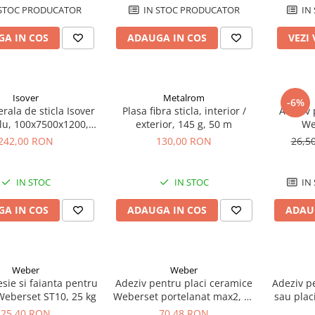
STOC PRODUCATOR
IN STOC PRODUCATOR
IN
A IN COS
ADAUGA IN COS
VEZI
Isover
Metalrom
-6%
rala de sticla Isover
Plasa fibra sticla, interior /
Adeziv 
u, 100x7500x1200,
exterior, 145 g, 50 m
We
9m2/rola
242,00 RON
130,00 RON
26,5
IN STOC
IN STOC
IN
A IN COS
ADAUGA IN COS
ADAU
Weber
Weber
esie si faianta pentru
Adeziv pentru placi ceramice
Adeziv p
 Weberset ST10, 25 kg
Weberset portelanat max2, 25
sau plac
kg
St
25,40 RON
70,48 RON