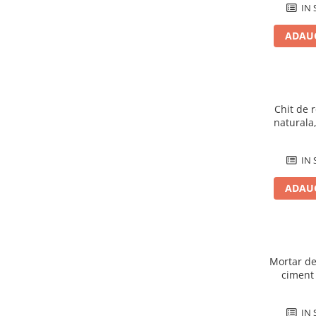
Pentru Tencuieli Decorative
IN 
Pentru Vopsele
ADAUG
Pentru Sape Autonivelante
Mortare
Pentru BCA
Chit de 
Pentru Caramida
naturala
Pentru Reparare Beton
Gleturi
IN 
Pe baza de ipsos
ADAUG
Pe baza de ciment
Pe baza de rasini
Vopseluri
De Interior
Mortar de
ciment
De Exterior
Tencuieli
IN 