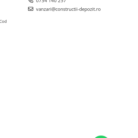
0734 140 257
vanzari@constructii-depozit.ro
4 Cod