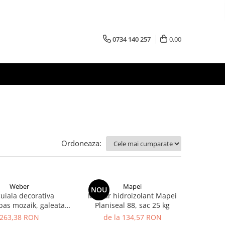
0734 140 257
0,00
Ordoneaza:
Weber
Mapei
NOU
uiala decorativa
Mortar hidroizolant Mapei
as mozaik, galeata
Planiseal 88, sac 25 kg
20kg
263,38 RON
de la 134,57 RON