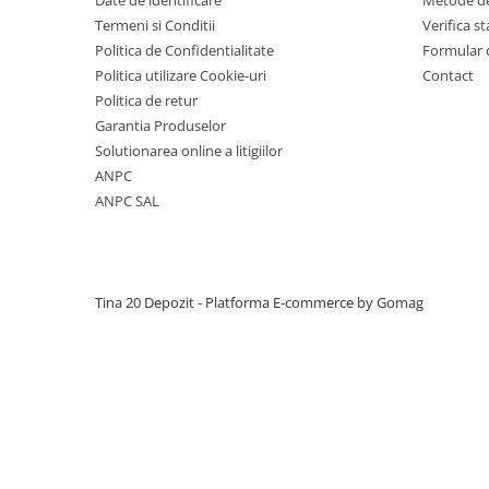
Date de identificare
Metode de
polimeri cu inaltime normala
Termeni si Conditii
Verifica 
Curti de lumina ACO Therm
Politica de Confidentialitate
Formular 
Politica utilizare Cookie-uri
Contact
Politica de retur
Garantia Produselor
Solutionarea online a litigiilor
ANPC
ANPC SAL
Tina 20 Depozit -
Platforma E-commerce by Gomag