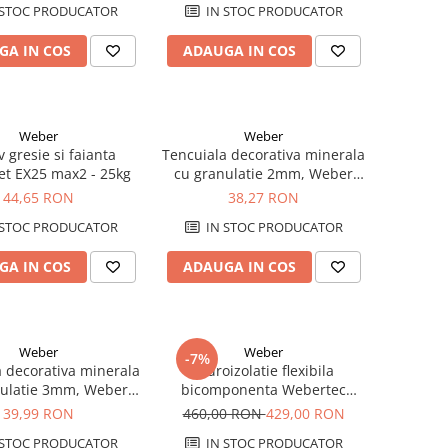
 STOC PRODUCATOR
IN STOC PRODUCATOR
GA IN COS
ADAUGA IN COS
Weber
Weber
 gresie si faianta
Tencuiala decorativa minerala
t EX25 max2 - 25kg
cu granulatie 2mm, Weber
MIN100 K2, 20kg
44,65 RON
38,27 RON
 STOC PRODUCATOR
IN STOC PRODUCATOR
GA IN COS
ADAUGA IN COS
Weber
Weber
-7%
 decorativa minerala
Hidroizolatie flexibila
nulatie 3mm, Weber
bicomponenta Webertec
N100 R3, 20kg
hydroprotect, 28kg
39,99 RON
460,00 RON
429,00 RON
 STOC PRODUCATOR
IN STOC PRODUCATOR