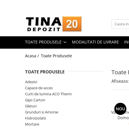
Toate Produsele
Gips Carton
Placi Gips Carton
TOATE PRODUSELE
MODALITATI DE LIVRARE
IN
Standard
Hidrofugate
Acasa /
Toate Produsele
Ignifugate
Hidroignifugate
Toate 
TOATE PRODUSELE
Acustice
Afiseaza:
Adezivi
Exterior
Capace de acces
Flexibile
Curti de lumina ACO Therm
Accesorii Gips Carton
Gips Carton
Gleturi
Benzi Gips Carton
NOU
Grunduri si Amorse
Vata mine
Racorduri
Domo,
Hidroizolatii
Coltare pentru profile UA
Mortare