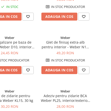
IN STOC
IN STOC PRODUCATOR
GA IN COS
ADAUGA IN COS
Weber
Weber
alizare pe baza de
Glet de finisaj extra-alb
Weber D10, interior,
pentru interior - Weber N19,
30 kg
20kg
24,45 RON
49,20 RON
 STOC PRODUCATOR
IN STOC PRODUCATOR
GA IN COS
ADAUGA IN COS
Weber
Weber
 de zidarie pentru
Adeziv pentru zidarie BCA
a Weber KL15, 30 kg
Weber PL25, interior/exterior,
25 kg
30,20 RON
28,00 RON