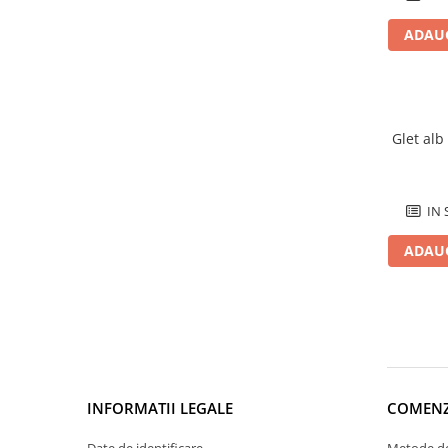
Manuale pe baza de ipsos
ADAUG
Mecanizate pe baza de ipsos
Fine pe baza de ciment
Manuale pe baza de ciment
Mecanizate pe baza de ciment
Glet alb
Sisteme colectare apa
Rigole pentru exterior
IN 
Guri de scurgere interior
Profile compensare panta dus
ADAUG
Rigole din beton cu polimeri cu
inaltime redusa
Rigole din beton cu polimeri cu
inaltime normala
Accesorii rigole din beton cu
polimeri cu inaltime redusa
INFORMATII LEGALE
COMENZ
Accesorii rigole din beton cu