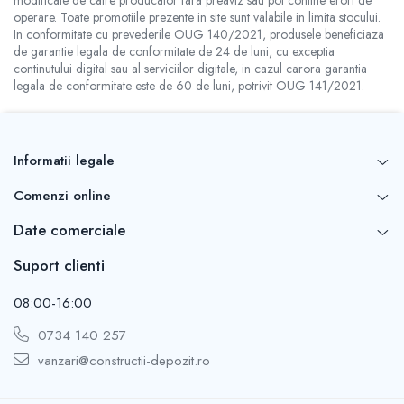
modificate de catre producator fara preaviz sau pot contine erori de
operare. Toate promotiile prezente in site sunt valabile in limita stocului.
In conformitate cu prevederile OUG 140/2021, produsele beneficiaza
de garantie legala de conformitate de 24 de luni, cu exceptia
continutului digital sau al serviciilor digitale, in cazul carora garantia
legala de conformitate este de 60 de luni, potrivit OUG 141/2021.
Informatii legale
Comenzi online
Date comerciale
Suport clienti
08:00-16:00
0734 140 257
vanzari@constructii-depozit.ro