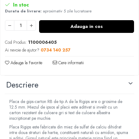
In stoc
Durata de livrare:
aproximativ 5 zile lucratoare
Adauga in cos
Cod Produs:
1100006405
Ai nevoie de ajutor?
0734 140 257
Adauga la Favorite
Cere informatii
Descriere
Placa de gips-carton RB de tip A de la Rigips are o grosime de
12.5 mm. Miezul de ipsos al placii este aditivat si invelit cu un
carton rezistent de culoare gri si text de culoare albastra
inscriptionat pe muchie.
Placa Rigips este fabricata din miez de sulfat de calciu dihidrat
intre doua straturi de hartie, constituenti naturali cu amidon, spuma
si aditivi. Gipsul natural este principala materie prima fiind un