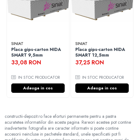
prelucrare simpla, usoara, rapida, uscata, curata
greutatea redusa a sistemelor din gips carton
rezultate nu incarca suplimentar structura de
rezistenta a cladirii
material neinflamabil, clasificat cu reacție la foc
A2-s1, d0 (B) conf. EN13501-1
SINIAT
SINIAT
intretinere si reparatie usoara,
Placa gips-carton NIDA
Placa gips-carton NIDA
recompartimentarea ulterioara a spatiilor nu
SMART 9,5mm
SMART 12,5mm
presupune interventii asupra construcției
33,08 RON
37,25 RON
contribuie la formarea unui microclimat ideal
pentru viata omului, placile preiau si acumuleaza
umiditatea excesiva din aer iar cand aerul devine
IN STOC PRODUCATOR
IN STOC PRODUCATOR
uscat placile elimina umiditatea acumulata si astfel
se echilibreaza umiditatea din spatiul respectiv
Adauga in cos
Adauga in cos
placile permit realizarea de suprafețe curbe iar
prin frezare diferite raze de curbura sau unghiuri
de incidenta
constructii-depozit.ro face eforturi permanente pentru a pastra
acuratetea informatiilor din acesta pagina. Rareori acestea pot contine
inadvertente: fotografia are caracter informativ si poate contine
accesorii neincluse in pachetele standard, unele specificatii pot fi