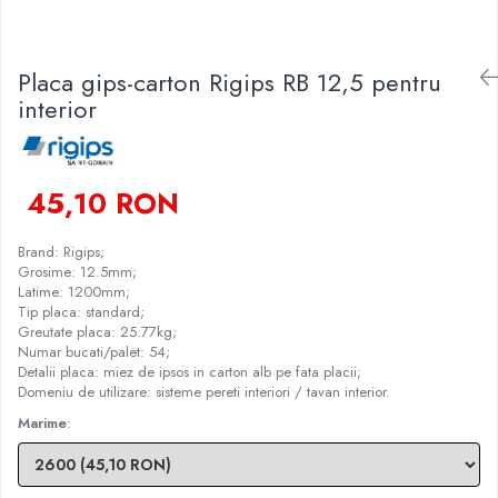
Finisare Gips Carton
Ipsos si Pasta Imbinare
Placa gips-carton Rigips RB 12,5 pentru
Ipsos Adeziv Gips Carton
interior
Profile Gips Carton
Grosime Tabla 0.6MM
Profile UA
45,10 RON
Brand: Rigips;
Grosime: 12.5mm;
Latime: 1200mm;
Tip placa: standard;
Greutate placa: 25.77kg;
Numar bucati/palet: 54;
Detalii placa: miez de ipsos in carton alb pe fata placii;
Domeniu de utilizare: sisteme pereti interiori / tavan interior.
Marime
: