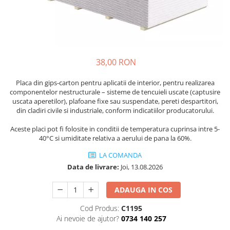
Finisare Gips Carton
Ipsos si Pasta Imbinare
Ipsos Adeziv Gips Carton
Profile Gips Carton
38,00 RON
Grosime Tabla 0.6MM
Placa din gips-carton pentru aplicatii de interior, pentru realizarea
Profile UA
componentelor nestructurale – sisteme de tencuieli uscate (captusire
uscata aperetilor), plafoane fixe sau suspendate, pereti despartitori,
din cladiri civile si industriale, conform indicatiilor producatorului.
Aceste placi pot fi folosite in conditii de temperatura cuprinsa intre 5-
40°C si umiditate relativa a aerului de pana la 60%.
LA COMANDA
Data de livrare:
Joi, 13.08.2026
ADAUGA IN COS
Cod Produs:
C1195
Ai nevoie de ajutor?
0734 140 257