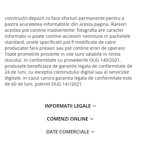
Tip placa
standard
Detalii placa
miez de ipsos in carton alb pe fata
placii
constructii-depozit.ro face eforturi permanente pentru a
pastra acuratetea informatiilor din acesta pagina. Rareori
Domeniu de
sisteme pereti
acestea pot contine inadvertente: fotografia are caracter
utilizare
tavan interior
informativ si poate contine accesorii neincluse in pachetele
standard, unele specificatii pot fi modificate de catre
producator fara preaviz sau pot contine erori de operare.
Toate promotiile prezente in site sunt valabile in limita
stocului. In conformitate cu prevederile OUG 140/2021,
produsele beneficiaza de garantie legala de conformitate de
24 de luni, cu exceptia continutului digital sau al serviciilor
digitale, in cazul carora garantia legala de conformitate este
de 60 de luni, potrivit OUG 141/2021.
INFORMATII LEGALE
COMENZI ONLINE
DATE COMERCIALE