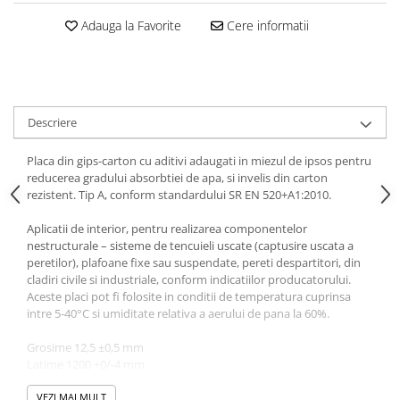
Adauga la Favorite
Cere informatii
Descriere
Placa din gips-carton cu aditivi adaugati in miezul de ipsos pentru
reducerea gradului absorbtiei de apa, si invelis din carton
rezistent. Tip A, conform standardului SR EN 520+A1:2010.
Aplicatii de interior, pentru realizarea componentelor
nestructurale – sisteme de tencuieli uscate (captusire uscata a
peretilor), plafoane fixe sau suspendate, pereti despartitori, din
cladiri civile si industriale, conform indicatiilor producatorului.
Aceste placi pot fi folosite in conditii de temperatura cuprinsa
intre 5-40°C si umiditate relativa a aerului de pana la 60%.
Grosime 12,5 ±0,5 mm
Latime 1200 +0/-4 mm
Lungime 2600 +0/-5 mm
La cerere, se pot produce placi de gips-carton si de alte lungimi
VEZI MAI MULT