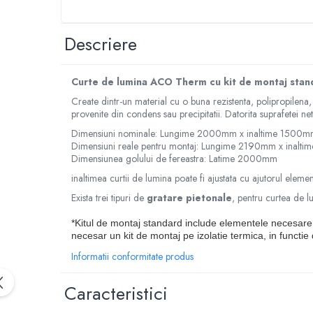
Membrane Lichide
Adezivi
Descriere
Marmura
Piatra Naturala
Curte de lumina ACO Therm cu kit de montaj stan
Gresie Faianta
Create dintr-un material cu o buna rezistenta, polipropilena
Adeziv termosistem
provenite din condens sau precipitatii. Datorita suprafetei n
Dimensiuni nominale: Lungime 2000mm x inaltime 1500m
Aditivi
Dimensiuni reale pentru montaj: Lungime 2190mm x inalt
Tencuiala decorativa
Dimensiunea golului de fereastra: Latime 2000mm
Tencuiala decorativa minerala
inaltimea curtii de lumina poate fi ajustata cu ajutorul eleme
Siliconice
Exista trei tipuri de
gratare pietonale
, pentru curtea de 
Sape
*Kitul de montaj standard include elementele necesare m
De Egalizare
necesar un kit de montaj pe izolatie termica, in functie
Informatii conformitate produs
Autonivelante
Grunduri si Amorse
Caracteristici
Pentru Pregatirea Suprafetei