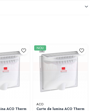
NOU
NOU
ACO
ACO
mina ACO Therm
Curte de lumina ACO Therm
Curte de