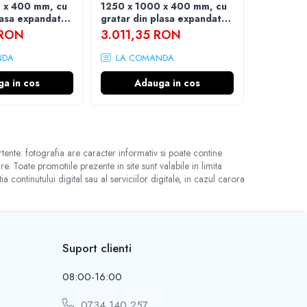
 x 400 mm, cu
1250 x 1000 x 400 mm, cu
1000 x 1
lasa expandata,
gratar din plasa expandata,
gratar di
j inclus
kit de montaj inclus
si kit de 
 RON
3.011,35 RON
3.582,
NDA
LA COMANDA
LA CO
a in cos
Adauga in cos
Ad
tente: fotografia are caracter informativ si poate contine
. Toate promotiile prezente in site sunt valabile in limita
ntinutului digital sau al serviciilor digitale, in cazul carora
Suport clienti
08:00-16:00
0734 140 257