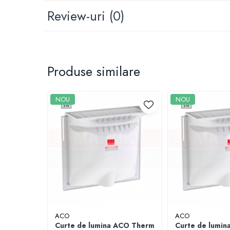
Pentru Tencuieli Decorative
Review-uri
(0)
Pentru Vopsele
Pentru Sape Autonivelante
Mortare
Pentru BCA
Produse similare
Pentru Caramida
Pentru Reparare Beton
NOU
NOU
Gleturi
Pe baza de ipsos
Pe baza de ciment
Pe baza de rasini
Vopseluri
De Interior
De Exterior
ACO
ACO
Tencuieli
Curte de lumina ACO Therm
Curte de lumi