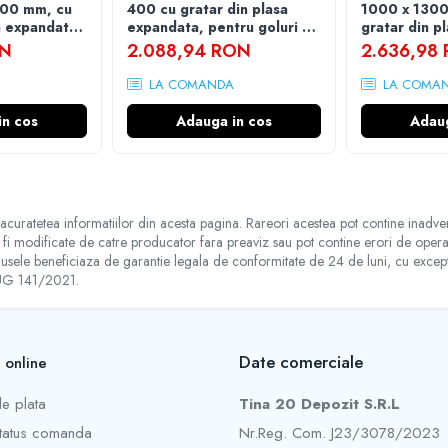
400 mm, cu
400 cu gratar din plasa
1000 x 1300
a expandata,
expandata, pentru goluri de
gratar din p
nclus
fereastra cu dimensiunea
kit de monta
ON
2.088,94 RON
2.636,98
maxima de 1000 x 1000mm
LA COMANDA
LA COMA
in cos
Adauga in cos
Adaug
acuratetea informatiilor din acesta pagina. Rareori acestea pot contine inadver
t fi modificate de catre producator fara preaviz sau pot contine erori de operare
e beneficiaza de garantie legala de conformitate de 24 de luni, cu exceptia co
 OUG 141/2021.
Date comerciale
 online
e plata
Tina 20 Depozit S.R.L
status comanda
Nr.Reg. Com. J23/3078/2023