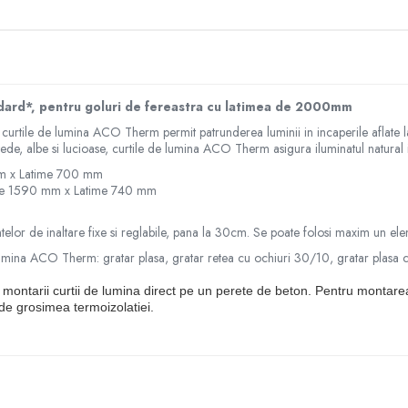
dard*, pentru goluri de fereastra cu latimea de 2000mm
, curtile de lumina ACO Therm permit patrunderea luminii in incaperile aflate 
etede, albe si lucioase, curtile de lumina ACO Therm asigura iluminatul natural
m x Latime 700 mm
ime 1590 mm x Latime 740 mm
ntelor de inaltare fixe si reglabile, pana la 30cm. Se poate folosi maxim un ele
lumina ACO Therm: gratar plasa, gratar retea cu ochiuri 30/10, gratar plasa 
ontarii curtii de lumina direct pe un perete de beton. Pentru montarea 
 de grosimea termoizolatiei.