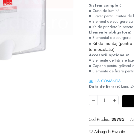
Sistem complet:
■ Curte de lumină
■ Grătar pentru curtea de 
■ Element de scurgere cu s
■ Kit de prindere în perete
Elemente obligatorii:
■ Elementul de scurgere
■
Kit de montaj (pentru
termoizolatie)
Accesorii optionale:
■ Elemente de înălțare fi
■ Capace pentru grătarul c
■ Elemente de fixare pentr
LA COMANDA
Data de livrare:
Luni, 
Cod Produs:
38785
Ai
Adauga la Favorite