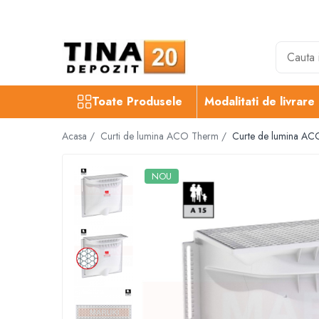
Toate Produsele
Gips Carton
Placi Gips Carton
Toate Produsele
Modalitati de livrare
Standard
Hidrofugate
Acasa /
Curti de lumina ACO Therm /
Curte de lumina ACO
Ignifugate
Hidroignifugate
NOU
Acustice
Exterior
Flexibile
Accesorii Gips Carton
Benzi Gips Carton
Racorduri
Coltare pentru profile UA