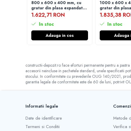
Manuale pe baza de ipsos
800 x 600 x 400 mm, cu
1000 x 600 x 
gratar din plasa expandata,
gratar din plas
Mecanizate pe baza de ipsos
kit de montaj inclus
kit de montaj i
1.622,71 RON
1.835,38 R
Fine pe baza de ciment
In stoc
In stoc
Manuale pe baza de ciment
Adauga in cos
Adauga 
Mecanizate pe baza de ciment
Sisteme colectare apa
Rigole pentru exterior
Guri de scurgere interior
constructii-depozit.ro face eforturi permanente pentru a pastra 
accesorii neincluse in pachetele standard, unele specificatii po
Profile compensare panta dus
stocului. In conformitate cu prevederile OUG 140/2021, produsel
Rigole din beton cu polimeri cu
garantia legala de conformitate este de 60 de luni, potrivit
inaltime redusa
Rigole din beton cu polimeri cu
inaltime normala
Informatii legale
Comenzi
Accesorii rigole din beton cu
polimeri cu inaltime redusa
Date de identificare
Metode d
Accesorii rigole din beton cu
Termeni si Conditii
Verifica 