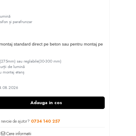
lumină
ifon și parafrunzar
 montaj standard direct pe beton sau pentru montaj pe
xe(275mm) sau reglabile(30-300 mm)
urții de lumină
u montaj etanș
24.08.2026
Adauga in cos
 nevoie de ajutor?
0734 140 257
Cere informatii