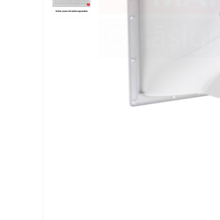
Elemente de fixare
Brida Gips Carton
Finisare Gips Carton
Ipsos si Pasta Imbinare
Ipsos Adeziv Gips Carton
Profile Gips Carton
Grosime Tabla 0.6MM
Profile UA
Termoizolatii
Polistiren
Polistiren expandat
Vata de sticla
Vata bazaltica
Hidroizolatii
Mortare Hidroizolante
Accesorii Hidroizolatii