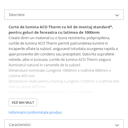
Descriere
Curte de lumina ACO Therm cu kit de montaj standard*,
pentru goluri de fereastra cu latimea de 1000mm
Create dintr-un material cu o buna rezistenta, polipropilena,
curtile de lumina ACO Therm permit patrunderea luminii in
incaperile aflate la subsol, asigurand totodata scurgerea rapida a
apei provenite din condens sau precipitatii. Datorita suprafetei
netede, albe si lucioase, curtile de lumina ACO Therm asigura
iluminatul natural in camerele de la subsol.
Dimensiuni nominale: Lungime 1000mm x inaltime 600mm x
Latime 400 mm
Dimensiuni reale pentru montaj: Lungime 1120mm x inaltime 666
mm x Latime 429 mm
Dimensiunea golului de fereastra: Latime 1000mm
inaltimea curtii de lumina poate fi ajustata cu ajutorul
elementelor de inaltare fixe si reglabile, pana la 80cm. Pentru
VEZI MAI MULT
trafic pietonal, pot fi suprapuse maxim trei elemente cu
Informatii conformitate produs
adancime 400mm (doua elemente de inaltare fixe si un element
de inaltare reglabil).
Exista trei tipuri de
Caracteristici
gratare pietonale
, pentru curtea de lumina