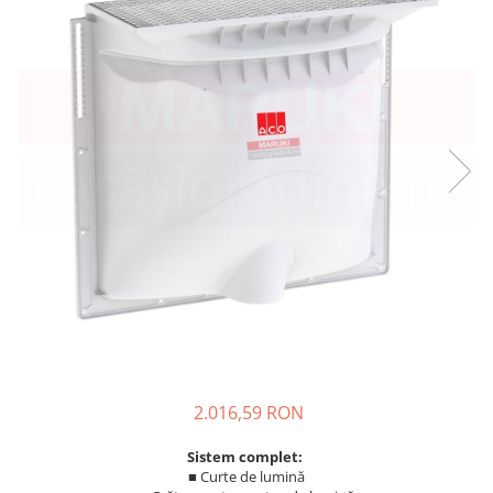
Finisare Gips Carton
Ipsos si Pasta Imbinare
Ipsos Adeziv Gips Carton
Profile Gips Carton
Grosime Tabla 0.6MM
Profile UA
2.016,59 RON
Sistem complet:
■ Curte de lumină