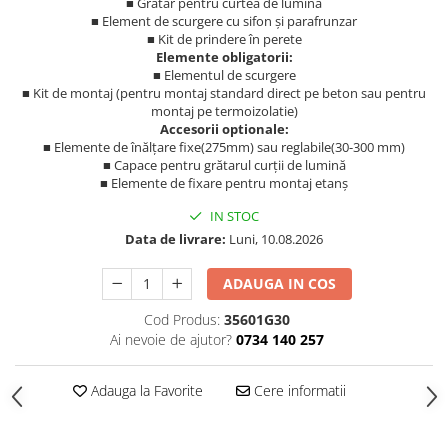
■ Grătar pentru curtea de lumină
■ Element de scurgere cu sifon și parafrunzar
■ Kit de prindere în perete
Elemente obligatorii:
■ Elementul de scurgere
■ Kit de montaj (pentru montaj standard direct pe beton sau pentru
montaj pe termoizolatie)
Accesorii optionale:
■ Elemente de înălțare fixe(275mm) sau reglabile(30-300 mm)
■ Capace pentru grătarul curții de lumină
■ Elemente de fixare pentru montaj etanș
IN STOC
Data de livrare:
Luni, 10.08.2026
ADAUGA IN COS
Cod Produs:
35601G30
Ai nevoie de ajutor?
0734 140 257
Adauga la Favorite
Cere informatii