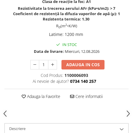
Clasa de reacție la foc: A1
Rezistivitate la trecerea aerului AFr (kPa•s/m2): > 7
Coeficient de rezistență la difuzia vaporilor de apă (μ): 1
Rezistenta termica: 1.30
2
R
(m
•K/W)
D
Latime
:
1200 mm
IN STOC
Data de livrare:
Miercuri, 12.08.2026
ADAUGA IN COS
Cod Produs:
1100006093
Ai nevoie de ajutor?
0734 140 257
Adauga la Favorite
Cere informatii
Descriere