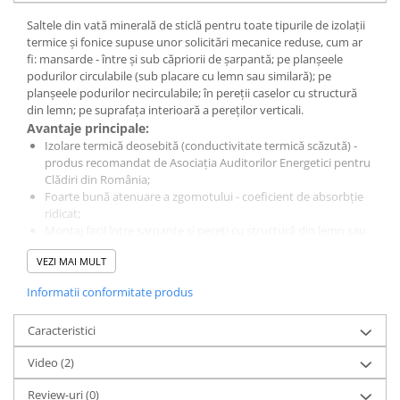
Saltele din vată minerală de sticlă pentru toate tipurile de izolații
termice și fonice supuse unor solicitări mecanice reduse, cum ar
fi: mansarde - între și sub căpriorii de șarpantă; pe planșeele
podurilor circulabile (sub placare cu lemn sau similară); pe
planșeele podurilor necirculabile; în pereții caselor cu structură
din lemn; pe suprafața interioară a pereților verticali.
Avantaje principale:
Izolare termică deosebită (conductivitate termică scăzută) -
produs recomandat de Asociația Auditorilor Energetici pentru
Clădiri din România;
Foarte bună atenuare a zgomotului - coeficient de absorbție
ridicat;
Montaj facil între șarpante și pereți cu structură din lemn sau
metal - produsul este elastic și compresibil;
VEZI MAI MULT
Siguranță la incendiu - material incombustibil, nu arde.
Avantaje:
Informatii conformitate produs
Montaj facil între șarpante - o bucată de vată, fiind mai lată cu
1-2 cm decât distanța dintre căpriori, stă nesusținută între
Caracteristici
aceștia;
Rezistență nelimitată în timp în poziție verticală;
Video
(2)
Durată lungă de viață și stabilitate în timp a proprietăților;
Ușor de montat, netoxic;
Review-uri
(0)