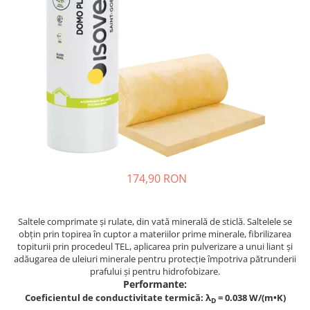
Finisare Gips Carton
Ipsos si Pasta Imbinare
Ipsos Adeziv Gips Carton
Profile Gips Carton
Grosime Tabla 0.6MM
Profile UA
174,90 RON
Saltele comprimate și rulate, din vată minerală de sticlă. Saltelele se
obțin prin topirea în cuptor a materiilor prime minerale, fibrilizarea
topiturii prin procedeul TEL, aplicarea prin pulverizare a unui liant și
adăugarea de uleiuri minerale pentru protecție împotriva pătrunderii
prafului și pentru hidrofobizare.
Performante:
Coeficientul de conductivitate termică: λ
= 0.038 W/(m•K)
D