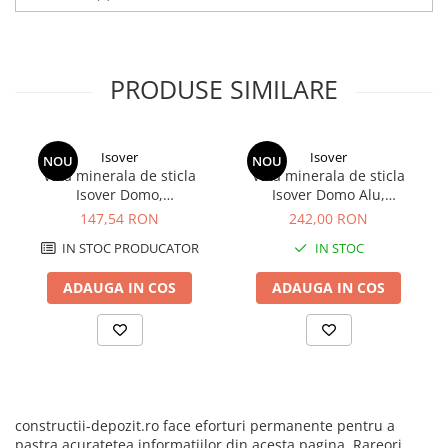
Rezistență scazută la trecerea vaporilor de apă;
Contribuie la protecția mediului înconjurător;
Nu este agreat de insecte, rozătoare sau paraziți;
Neutru din punct de vedere chimic, nu conține materiale
corozive;
PRODUSE SIMILARE
Lucrabilitate ușoară - saltelele pot fi tăiate ușor;
Nu reacționează chimic, nu conține sulf, nu putrezește, nu
menține umezeala.
Isover
Isover
NOU
NOU
Vata minerala de sticla
Vata minerala de sticla
Isover Domo,
Isover Domo Alu,
100x7500x1200, 9m2/rola
100x7500x1200, 9m2/rola
147,54 RON
242,00 RON
IN STOC PRODUCATOR
IN STOC
ADAUGA IN COS
ADAUGA IN COS
constructii-depozit.ro face eforturi permanente pentru a
pastra acuratetea informatiilor din acesta pagina. Rareori