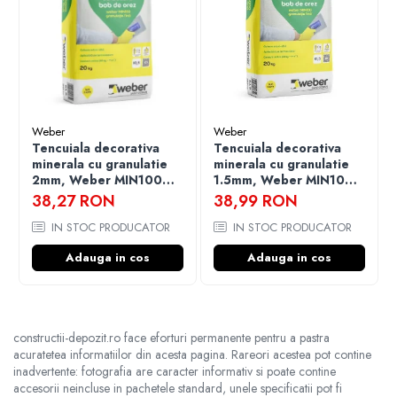
direct razelor solare.
• Tencuiala proaspăt aplicată se va proteja de razele solare, ploi,
îngheţ sau alte intemperii până la uscare
Weber
Weber
Tencuiala decorativa
Tencuiala decorativa
minerala cu granulatie
minerala cu granulatie
2mm, Weber MIN100
1.5mm, Weber MIN100
K2, 20kg
K1.5, 20kg
38,27 RON
38,99 RON
IN STOC PRODUCATOR
IN STOC PRODUCATOR
Adauga in cos
Adauga in cos
constructii-depozit.ro face eforturi permanente pentru a pastra
acuratetea informatiilor din acesta pagina. Rareori acestea pot contine
inadvertente: fotografia are caracter informativ si poate contine
accesorii neincluse in pachetele standard, unele specificatii pot fi