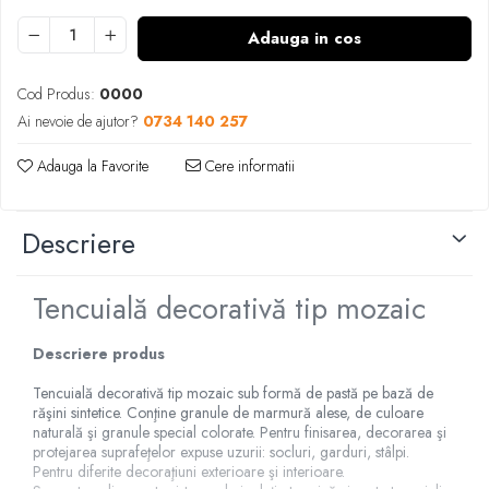
Adauga in cos
Cod Produs:
0000
Ai nevoie de ajutor?
0734 140 257
Adauga la Favorite
Cere informatii
Descriere
Tencuială decorativă tip mozaic
Descriere produs
Tencuială decorativă tip mozaic sub formă de pastă pe bază de
răşini sintetice. Conţine granule de marmură alese, de culoare
naturală şi granule special colorate. Pentru finisarea, decorarea şi
protejarea suprafeţelor expuse uzurii: socluri, garduri, stâlpi.
Pentru diferite decoraţiuni exterioare şi interioare.