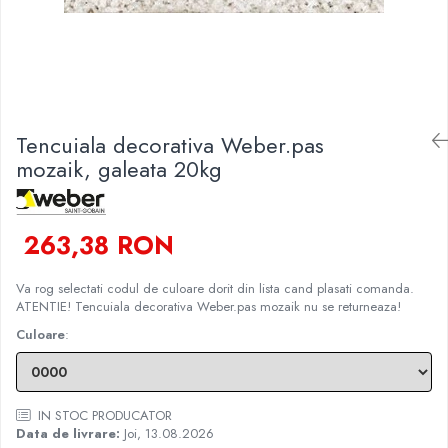
Finisare Gips Carton
Ipsos si Pasta Imbinare
Ipsos Adeziv Gips Carton
Profile Gips Carton
Grosime Tabla 0.6MM
Tencuiala decorativa Weber.pas
mozaik, galeata 20kg
Profile UA
263,38 RON
Va rog selectati codul de culoare dorit din lista cand plasati comanda.
ATENTIE! Tencuiala decorativa Weber.pas mozaik nu se returneaza!
Culoare
:
IN STOC PRODUCATOR
Data de livrare:
Joi, 13.08.2026