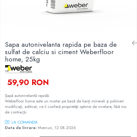
Finisare Gips Carton
Ipsos si Pasta Imbinare
Ipsos Adeziv Gips Carton
Profile Gips Carton
Grosime Tabla 0.6MM
Sapa autonivelanta rapida pe baza de
sulfat de calciu si ciment Weberfloor
Profile UA
home, 25kg
59,90 RON
Șapă autonivelantă rapidă.
Weberfloor home este un mortar pe bază de lianți minerali şi polimeri
modificaţi, aditivat, ce îi conferă proprietăţi optime de nivelare, fără risc
de contracţii.
LA COMANDA
Data de livrare:
Miercuri, 12.08.2026