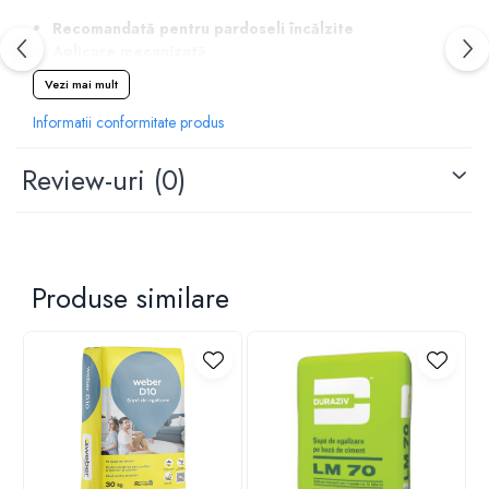
Recomandată pentru pardoseli încălzite
Aplicare mecanizată
Asigură o suprafață perfect plană
Vezi mai mult
Circulabilă după 12 ore
Informatii conformitate produs
Review-uri
(0)
Produse similare