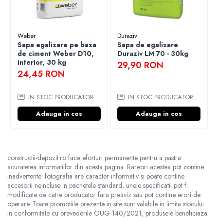
Weber
Duraziv
Sapa egalizare pe baza
Sapa de egalizare
de ciment Weber D10,
Duraziv LM 70 - 30kg
interior, 30 kg
29,90 RON
24,45 RON
IN STOC PRODUCATOR
IN STOC PRODUCATOR
Adauga in cos
Adauga in cos
constructii-depozit.ro face eforturi permanente pentru a pastra
acuratetea informatiilor din acesta pagina. Rareori acestea pot contine
inadvertente: fotografia are caracter informativ si poate contine
accesorii neincluse in pachetele standard, unele specificatii pot fi
modificate de catre producator fara preaviz sau pot contine erori de
operare. Toate promotiile prezente in site sunt valabile in limita stocului.
In conformitate cu prevederile OUG 140/2021, produsele beneficiaza