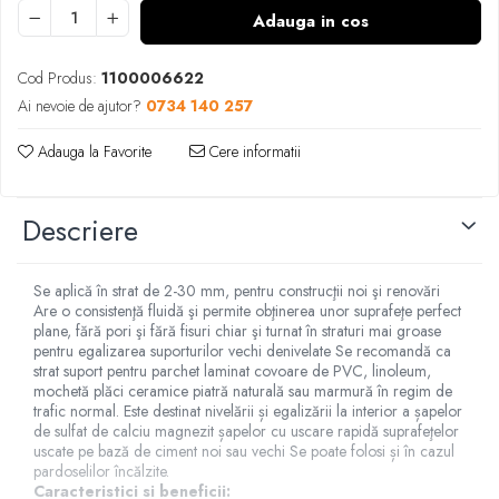
Adauga in cos
Cod Produs:
1100006622
Ai nevoie de ajutor?
0734 140 257
Adauga la Favorite
Cere informatii
Descriere
Se aplică în strat de 2-30 mm, pentru construcţii noi şi renovări
Are o consistenţă fluidă şi permite obţinerea unor suprafeţe perfect
plane, fără pori şi fără fisuri chiar şi turnat în straturi mai groase
pentru egalizarea suporturilor vechi denivelate Se recomandă ca
strat suport pentru parchet laminat covoare de PVC, linoleum,
mochetă plăci ceramice piatră naturală sau marmură în regim de
trafic normal. Este destinat nivelării și egalizării la interior a șapelor
de sulfat de calciu magnezit șapelor cu uscare rapidă suprafeţelor
uscate pe bază de ciment noi sau vechi Se poate folosi și în cazul
pardoselilor încălzite.
Caracteristici si beneficii: