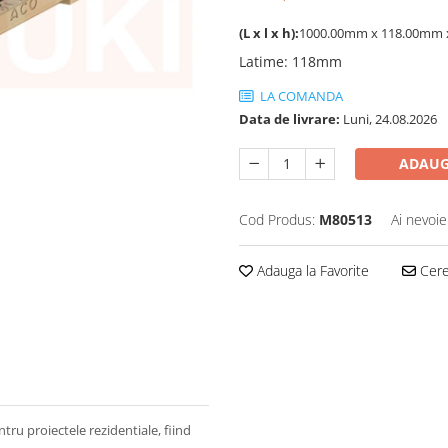
(L x l x h):
1000.00mm x 118.00mm 
Latime
:
118mm
LA COMANDA
Data de livrare:
Luni, 24.08.2026
ADAUG
Cod Produs:
M80513
Ai nevoie
Adauga la Favorite
Cere 
tru proiectele rezidentiale, fiind