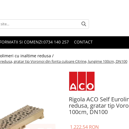
FORMATII SI COMENZI:0734 140 257
CONTACT
olimeri cu inaltime redusa /
e redusa, gratar tip Voronoi din fonta culoare Citrine, lungime 100cm, DN100
Rigola ACO Self Euroli
redusa, gratar tip Voro
100cm, DN100
1.222,54 RON