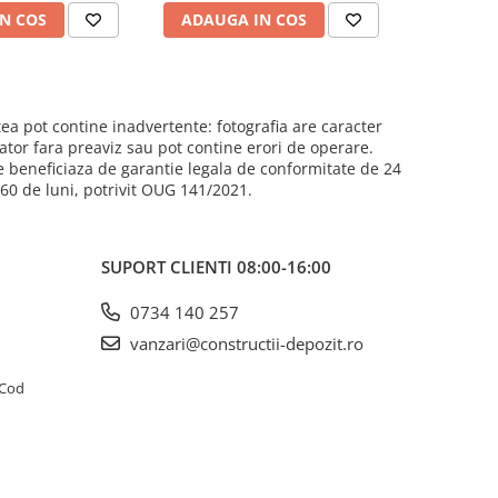
N COS
ADAUGA IN COS
ADAUG
ea pot contine inadvertente: fotografia are caracter
cator fara preaviz sau pot contine erori de operare.
e beneficiaza de garantie legala de conformitate de 24
e 60 de luni, potrivit OUG 141/2021.
SUPORT CLIENTI
08:00-16:00
0734 140 257
vanzari@constructii-depozit.ro
4 Cod