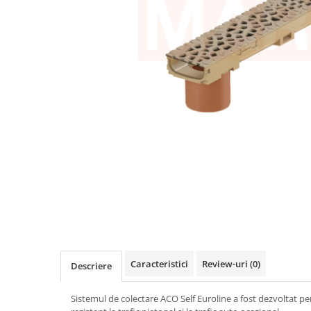
Elemente de fixare
Brida Gips Carton
Finisare Gips Carton
Ipsos si Pasta Imbinare
Ipsos Adeziv Gips Carton
Profile Gips Carton
Grosime Tabla 0.6MM
Profile UA
Termoizolatii
Polistiren
Polistiren expandat
Vata de sticla
Vata bazaltica
Hidroizolatii
Caracteristici
Review-uri
(0)
Descriere
Mortare Hidroizolante
Accesorii Hidroizolatii
Sistemul de colectare ACO Self Euroline a fost dezvoltat pen