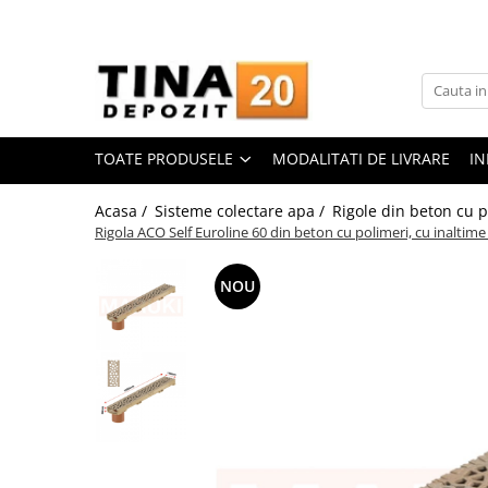
Toate Produsele
Gips Carton
Placi Gips Carton
TOATE PRODUSELE
MODALITATI DE LIVRARE
IN
Standard
Hidrofugate
Acasa /
Sisteme colectare apa /
Rigole din beton cu p
Rigola ACO Self Euroline 60 din beton cu polimeri, cu inaltim
Ignifugate
Hidroignifugate
NOU
Acustice
Exterior
Flexibile
Accesorii Gips Carton
Benzi Gips Carton
Racorduri
Coltare pentru profile UA