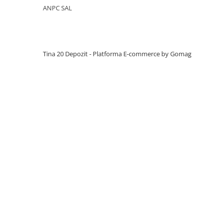
Manuale pe baza de ipsos
ANPC SAL
Mecanizate pe baza de ipsos
Fine pe baza de ciment
Manuale pe baza de ciment
Tina 20 Depozit -
Platforma E-commerce by Gomag
Mecanizate pe baza de ciment
Sisteme colectare apa
Rigole pentru exterior
Guri de scurgere interior
Profile compensare panta dus
Rigole din beton cu polimeri cu
inaltime redusa
Rigole din beton cu polimeri cu
inaltime normala
Accesorii rigole din beton cu
polimeri cu inaltime redusa
Accesorii rigole din beton cu