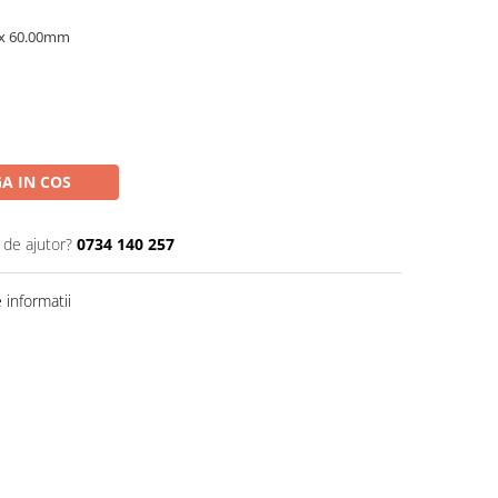
x 60.00mm
A IN COS
 de ajutor?
0734 140 257
informatii