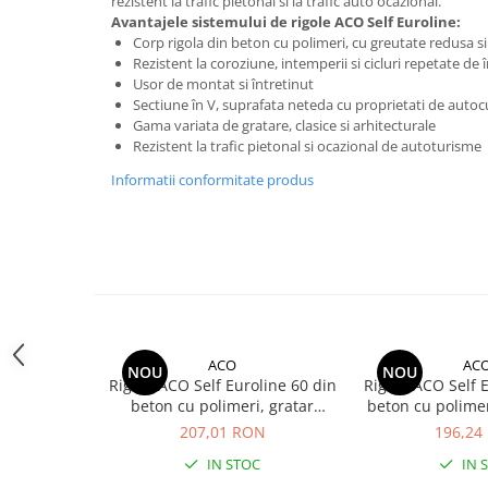
rezistent la trafic pietonal si la trafic auto ocazional.
Membrane Lichide
Avantajele sistemului de
rigole
ACO Self Euroline:
Corp rigola din beton cu polimeri, cu greutate redusa si
Adezivi
Rezistent la coroziune, intemperii si cicluri repetate de
Marmura
Usor de montat si întretinut
Sectiune în V, suprafata neteda cu proprietati de autoc
Piatra Naturala
Gama variata de gratare, clasice si arhitecturale
Gresie Faianta
Rezistent la trafic pietonal si ocazional de autoturisme
Adeziv termosistem
Informatii conformitate produs
Aditivi
Tencuiala decorativa
Tencuiala decorativa minerala
Siliconice
Sape
ACO
AC
De Egalizare
NOU
NOU
Rigola ACO Self Euroline 60 din
Rigola ACO Self 
Autonivelante
beton cu polimeri, gratar
beton cu polimer
nervurat din otel zincat natur,
redusa, gratar ne
207,01 RON
196,24
Grunduri si Amorse
lungime 100cm
zincat natur, l
Pentru Pregatirea Suprafetei
IN STOC
IN 
DN1