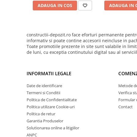
Pentru Tencuieli Decorative
ADAUGA IN COS
ADAUGA IN 
Pentru Vopsele
Pentru Sape Autonivelante
Mortare
constructii-depozit.ro face eforturi permanente pentru
Pentru BCA
informativ si poate contine accesorii neincluse in pac
Toate promotiile prezente in site sunt valabile in li
Pentru Caramida
de luni, cu exceptia continutului digital sau al servici
Pentru Reparare Beton
Gleturi
INFORMATII LEGALE
COMENZ
Pe baza de ipsos
Pe baza de ciment
Date de identificare
Metode de
Termeni si Conditii
Verifica 
Pe baza de rasini
Politica de Confidentialitate
Formular 
Vopseluri
Politica utilizare Cookie-uri
Contact
De Interior
Politica de retur
De Exterior
Garantia Produselor
Solutionarea online a litigiilor
Tencuieli
ANPC