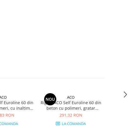
ACO
ACO
NOU
NOU
f Euroline 60 din
Rigola ACO Self Euroline 60 din
Rigola ACO 
meri, cu inaltime
beton cu polimeri, gratar
beton cu p
ar nervurat din
nervurat din otel zincat
redusa, gra
,83 RON
291,32 RON
3
me 100cm, DN100
antracit, lungime 100cm
zincat antr
 COMANDA
LA COMANDA