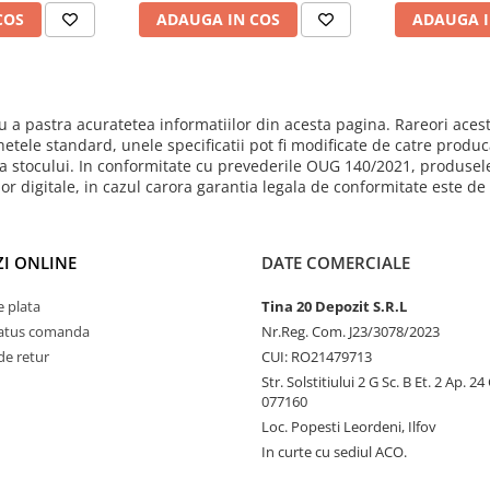
COS
ADAUGA IN COS
ADAUGA I
 a pastra acuratetea informatiilor din acesta pagina. Rareori acest
hetele standard, unele specificatii pot fi modificate de catre produ
mita stocului. In conformitate cu prevederile OUG 140/2021, produsel
ilor digitale, in cazul carora garantia legala de conformitate este d
I ONLINE
DATE COMERCIALE
 plata
Tina 20 Depozit S.R.L
status comanda
Nr.Reg. Com. J23/3078/2023
de retur
CUI: RO21479713
Str. Solstitiului 2 G Sc. B Et. 2 Ap. 2
077160
Loc. Popesti Leordeni, Ilfov
In curte cu sediul ACO.