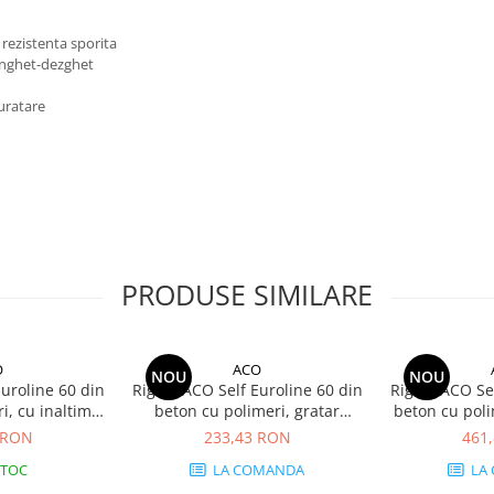
 rezistenta sporita
 înghet-dezghet
uratare
PRODUSE SIMILARE
O
ACO
NOU
NOU
Euroline 60 din
Rigola ACO Self Euroline 60 din
Rigola ACO Sel
i, cu inaltime
beton cu polimeri, gratar
beton cu poli
rvurat din otel
nervurat din inox, lungime
redusa, grat
 RON
233,43 RON
461
ungime 100cm,
100cm
inox, lungi
STOC
LA COMANDA
LA
00