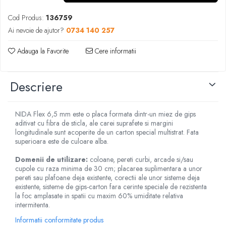
Cod Produs:
136759
Ai nevoie de ajutor?
0734 140 257
Adauga la Favorite
Cere informatii
Descriere
NIDA Flex 6,5 mm este o placa formata dintr-un miez de gips
aditivat cu fibra de sticla, ale carei suprafete si margini
longitudinale sunt acoperite de un carton special multistrat. Fata
superioara este de culoare alba.
Domenii de utilizare:
coloane, pereti curbi, arcade si/sau
cupole cu raza minima de 30 cm; placarea suplimentara a unor
pereti sau plafoane deja existente, corectii ale unor sisteme deja
existente, sisteme de gips-carton fara cerinte speciale de rezistenta
la foc amplasate in spatii cu maxim 60% umiditate relativa
intermitenta.
Informatii conformitate produs