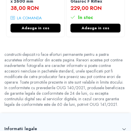
x 2600 mm
Glasroc F Riflex
38,00 RON
229,00 RON
In stoc
LA COMANDA
Adauga in cos
Adauga in cos
constructii-depozit.ro face eforturi permanente pentru a pastra
acuratetea informatiilor din acesta pagina. Rareori acestea pot contine
inadvertente: fotografia are caracter informativ si poate contine
accesorii neincluse in pachetele standard, unele specificatii pot fi
modificate de catre producator fara preaviz sau pot contine erori de
operare. Toate promotiile prezente in site sunt valabile in limita stocului.
In conformitate cu prevederile OUG 140/2021, produsele beneficiaza
de garantie legala de conformitate de 24 de luni, cu exceptia
continutului digital sau al serviciilor digitale, in cazul carora garantia
legala de conformitate este de 60 de luni, potrivit OUG 141/2021.
Informatii legale