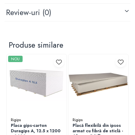
Review-uri
(0)
Produse similare
NOU
Rigips
Rigips
Placa gips-carton
Placă flexibilă din ipsos
Duragips A, 12.5 x 1200
armat cu fibră de sticlă -