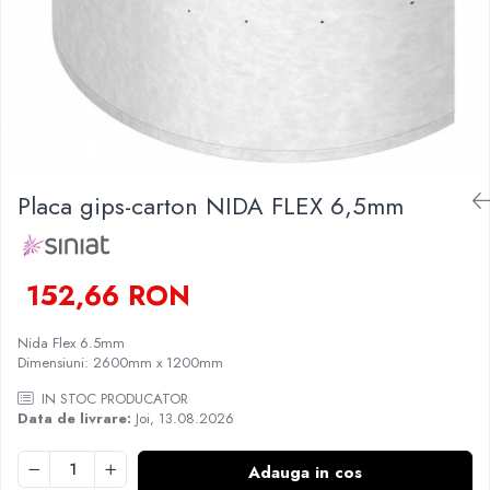
Finisare Gips Carton
Ipsos si Pasta Imbinare
Ipsos Adeziv Gips Carton
Profile Gips Carton
Grosime Tabla 0.6MM
Profile UA
Placa gips-carton NIDA FLEX 6,5mm
152,66 RON
Nida Flex 6.5mm
Dimensiuni: 2600mm x 1200mm
IN STOC PRODUCATOR
Data de livrare:
Joi, 13.08.2026
Adauga in cos