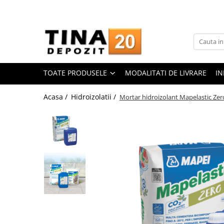
Toate Produsele
Gips Carton
Placi Gips Carton
TOATE PRODUSELE
MODALITATI DE LIVRARE
IN
Standard
Hidrofugate
Acasa /
Hidroizolatii /
Mortar hidroizolant Mapelastic Zer
Ignifugate
Hidroignifugate
Acustice
Exterior
Flexibile
Accesorii Gips Carton
Benzi Gips Carton
Racorduri
Coltare pentru profile UA