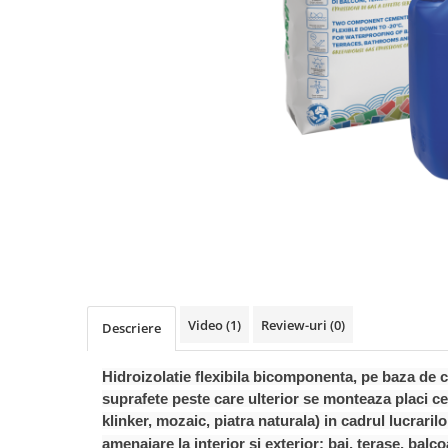
Elemente de fixare
Brida Gips Carton
Finisare Gips Carton
Ipsos si Pasta Imbinare
Ipsos Adeziv Gips Carton
Profile Gips Carton
Grosime Tabla 0.6MM
Profile UA
Termoizolatii
Polistiren
Polistiren expandat
Vata de sticla
Video
(1)
Review-uri
(0)
Descriere
Vata bazaltica
Hidroizolatii
Hidroizolatie flexibila bicomponenta, pe baza de c
Mortare Hidroizolante
suprafete peste care ulterior se monteaza placi ce
klinker, mozaic, piatra naturala) in cadrul lucrarilo
Accesorii Hidroizolatii
amenajare la interior si exterior: bai, terase, balc