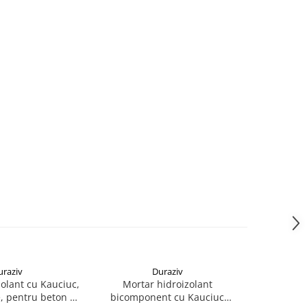
uraziv
Duraziv
olant cu Kauciuc,
Mortar hidroizolant
Latex flexi
re, pentru beton și
bicomponent cu Kauciuc
DF 4