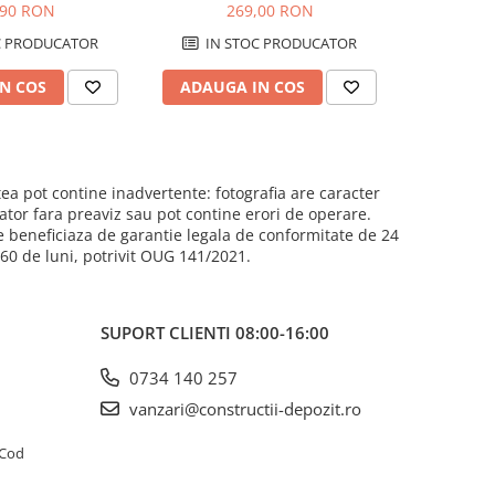
ZIV EXPERT PM 45
DURAZIV PM 46 - set 20 + 6,7 kg
,90 RON
269,00 RON
2
 25kg
C PRODUCATOR
IN STOC PRODUCATOR
IN 
N COS
ADAUGA IN COS
ADAUG
ea pot contine inadvertente: fotografia are caracter
cator fara preaviz sau pot contine erori de operare.
e beneficiaza de garantie legala de conformitate de 24
e 60 de luni, potrivit OUG 141/2021.
SUPORT CLIENTI
08:00-16:00
0734 140 257
vanzari@constructii-depozit.ro
4 Cod