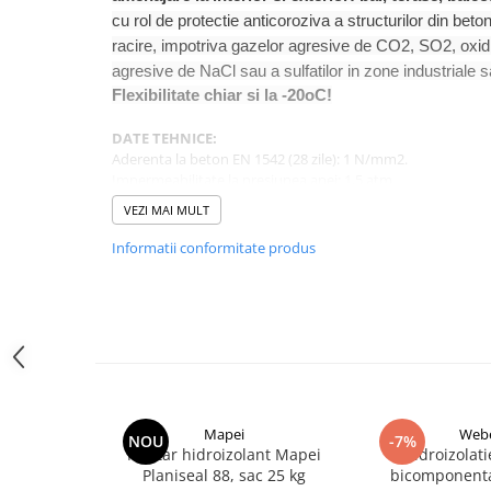
Membrane Lichide
cu rol de protectie anticoroziva a structurilor din beton
Adezivi
racire, impotriva gazelor agresive de CO2, SO2, oxid d
agresive de NaCl sau a sulfatilor in zone industriale
Marmura
Flexibilitate chiar si la -
20
o
C
!
Piatra Naturala
DATE TEHNICE:
Gresie Faianta
Aderenta la beton EN 1542 (28 zile): 1 N/mm2.
Adeziv termosistem
Impermeabilitate la presiunea apei: 1,5 atm.
Capacitate de preluare a fisurilor cu strat armat cu plasa de
Aditivi
VEZI MAI MULT
Grosimea minimă de aplicare: 2 mm in 2 straturi.
Consum: spatula: 1,7 kg/m²/ mm de grosime; torcret: 2,2
Tencuiala decorativa
Informatii conformitate produs
Depozitare: 12 luni comp. A, 24 luni comp. B.
Tencuiala decorativa minerala
Siliconice
Sape
De Egalizare
Autonivelante
Mapei
Web
Grunduri si Amorse
NOU
-7%
Mortar hidroizolant Mapei
Hidroizolatie
Pentru Pregatirea Suprafetei
Planiseal 88, sac 25 kg
bicomponent