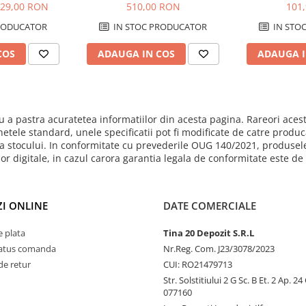
ct, 28kg
zidărie, DURA
29,00 RON
510,00 RON
101
-
RODUCATOR
IN STOC PRODUCATOR
IN STO
COS
ADAUGA IN COS
ADAUGA I
 a pastra acuratetea informatiilor din acesta pagina. Rareori acest
hetele standard, unele specificatii pot fi modificate de catre produ
mita stocului. In conformitate cu prevederile OUG 140/2021, produsel
ilor digitale, in cazul carora garantia legala de conformitate este d
I ONLINE
DATE COMERCIALE
 plata
Tina 20 Depozit S.R.L
status comanda
Nr.Reg. Com. J23/3078/2023
de retur
CUI: RO21479713
Str. Solstitiului 2 G Sc. B Et. 2 Ap. 2
077160