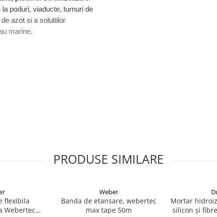
 la poduri, viaducte, turnuri de
e azot si a solutiilor
 sau marine.
 fibra de sticla: < 1,5 mm.
 kg/m²/mm de grosime.
PRODUSE SIMILARE
er
Weber
D
 flexibila
Banda de etansare, webertec
Mortar hidroiz
a Webertec
max tape 50m
silicon și fib