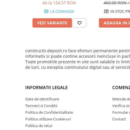
hydroprote
Pentru Tencuieli Decorative
de la 134,57 RON
460,00 RON
4
Pentru Vopsele
LA COMANDA
IN STOC P
Pentru Sape Autonivelante
VEZI VARIANTE
ADAUGA IN 
Mortare
Pentru BCA
Pentru Caramida
constructii-depozit.ro face eforturi permanente pentru
Pentru Reparare Beton
informativ si poate contine accesorii neincluse in pac
Toate promotiile prezente in site sunt valabile in li
Gleturi
de luni, cu exceptia continutului digital sau al servici
Pe baza de ipsos
Pe baza de ciment
INFORMATII LEGALE
COMENZ
Pe baza de rasini
Vopseluri
Date de identificare
Metode de
De Interior
Termeni si Conditii
Verifica 
Politica de Confidentialitate
Formular 
De Exterior
Politica utilizare Cookie-uri
Contact
Tencuieli
Politica de retur