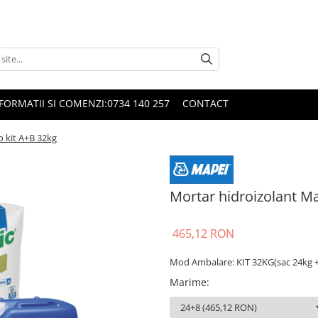
FORMATII SI COMENZI:0734 140 257
CONTACT
o kit A+B 32kg
Mortar hidroizolant Ma
465,12 RON
Mod Ambalare: KIT 32KG(sac 24kg +
Marime
: