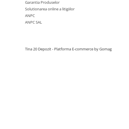
Manuale pe baza de ipsos
Garantia Produselor
Solutionarea online a litigiilor
Mecanizate pe baza de ipsos
ANPC
Fine pe baza de ciment
ANPC SAL
Manuale pe baza de ciment
Mecanizate pe baza de ciment
Sisteme colectare apa
Tina 20 Depozit -
Platforma E-commerce by Gomag
Rigole pentru exterior
Guri de scurgere interior
Profile compensare panta dus
Rigole din beton cu polimeri cu
inaltime redusa
Rigole din beton cu polimeri cu
inaltime normala
Accesorii rigole din beton cu
polimeri cu inaltime redusa
Accesorii rigole din beton cu