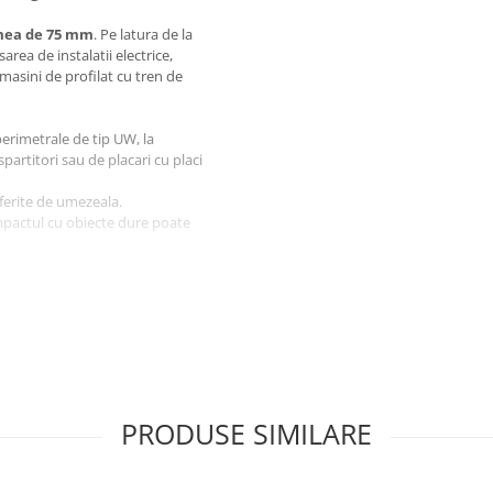
mea de 75 mm
. Pe latura de la
rea de instalatii electrice,
 masini de profilat cu tren de
erimetrale de tip UW, la
partitori sau de placari cu placi
 ferite de umezeala.
pactul cu obiecte dure poate
ente
 si mediu
PRODUSE SIMILARE