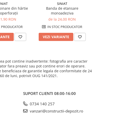
INIAT
SINIAT
inare din hârtie
Banda de etansare
Brida re
operforaţii
monoadeziva
de 
11,90 RON
de la 24,00 RON
C PRODUCATOR
IN STOC PRODUCATOR
IN 
IANTE
VEZI VARIANTE
VEZI 
ea pot contine inadvertente: fotografia are caracter
cator fara preaviz sau pot contine erori de operare.
e beneficiaza de garantie legala de conformitate de 24
e 60 de luni, potrivit OUG 141/2021.
SUPORT CLIENTI
08:00-16:00
0734 140 257
vanzari@constructii-depozit.ro