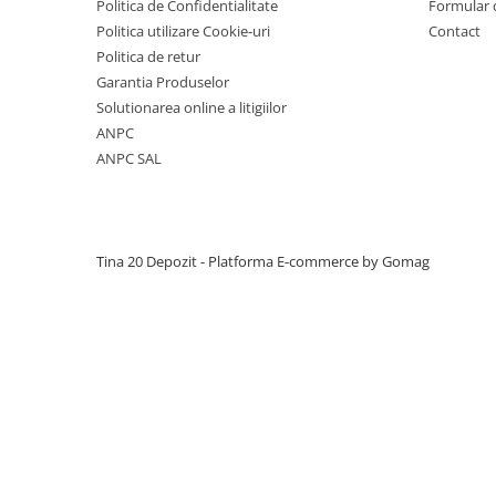
Manuale pe baza de ipsos
Politica de Confidentialitate
Formular 
Politica utilizare Cookie-uri
Contact
Mecanizate pe baza de ipsos
Politica de retur
Fine pe baza de ciment
Garantia Produselor
Solutionarea online a litigiilor
Manuale pe baza de ciment
ANPC
Mecanizate pe baza de ciment
ANPC SAL
Sisteme colectare apa
Rigole pentru exterior
Guri de scurgere interior
Tina 20 Depozit -
Platforma E-commerce by Gomag
Profile compensare panta dus
Rigole din beton cu polimeri cu
inaltime redusa
Rigole din beton cu polimeri cu
inaltime normala
Accesorii rigole din beton cu
polimeri cu inaltime redusa
Accesorii rigole din beton cu