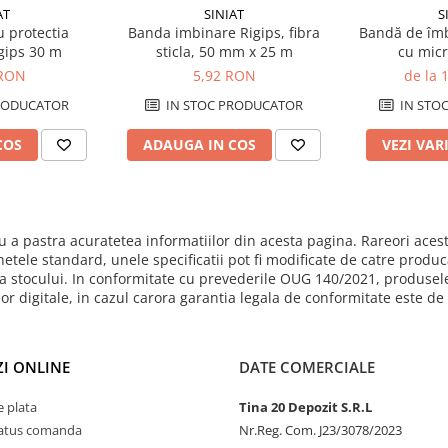
AT
SINIAT
S
 protectia
Banda imbinare Rigips, fibra
Bandă de îmb
igips 30 m
sticla, 50 mm x 25 m
cu micr
 RON
5,92 RON
de la 
RODUCATOR
IN STOC PRODUCATOR
IN STO
COS
ADAUGA IN COS
VEZI VAR
 a pastra acuratetea informatiilor din acesta pagina. Rareori acest
hetele standard, unele specificatii pot fi modificate de catre produ
mita stocului. In conformitate cu prevederile OUG 140/2021, produsel
ilor digitale, in cazul carora garantia legala de conformitate este d
I ONLINE
DATE COMERCIALE
 plata
Tina 20 Depozit S.R.L
status comanda
Nr.Reg. Com. J23/3078/2023