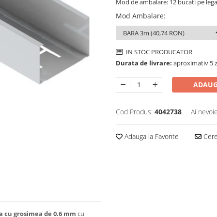
Mod de ambalare: 12 bucati pe leg
Mod Ambalare
:
IN STOC PRODUCATOR
Durata de livrare:
aproximativ 5 z
ADAUG
Cod Produs:
4042738
Ai nevoi
Adauga la Favorite
Cere 
ta cu grosimea de 0.6 mm
cu