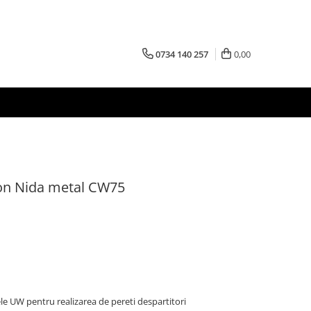
0734 140 257
0,00
ton Nida metal CW75
lele UW pentru realizarea de pereti despartitori