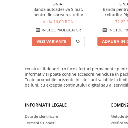
Pentru Tencuieli Decorative
SINIAT
SINI
Banda autoadeziva Siniat,
Banda pentru
Pentru Vopsele
pentru finisarea rosturilor
colturilor R
Pentru Sape Autonivelante
dintre placile de gips carton
de la 16,00 RON
72,22
din plasa de fibra de sticla
Mortare
IN STOC PRODUCATOR
IN STOC P
Pentru BCA
VEZI VARIANTE
ADAUGA IN 
Pentru Caramida
Pentru Reparare Beton
Gleturi
constructii-depozit.ro face eforturi permanente pentru
Pe baza de ipsos
informativ si poate contine accesorii neincluse in pac
Pe baza de ciment
Toate promotiile prezente in site sunt valabile in li
de luni, cu exceptia continutului digital sau al servici
Pe baza de rasini
Vopseluri
De Interior
INFORMATII LEGALE
COMENZ
De Exterior
Date de identificare
Metode de
Tencuieli
Termeni si Conditii
Verifica 