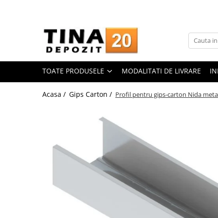
Toate Produsele
Gips Carton
Placi Gips Carton
TOATE PRODUSELE
MODALITATI DE LIVRARE
IN
Standard
Hidrofugate
Acasa /
Gips Carton /
Profil pentru gips-carton Nida met
Ignifugate
Hidroignifugate
Acustice
Exterior
Flexibile
Accesorii Gips Carton
Benzi Gips Carton
Racorduri
Coltare pentru profile UA