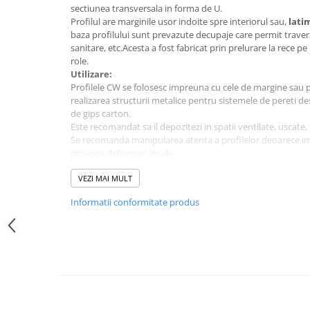
Membrane Lichide
sectiunea transversala in forma de U.
Profilul are marginile usor indoite spre interiorul sau,
lati
Adezivi
baza profilului sunt prevazute decupaje care permit traversa
Marmura
sanitare, etc.Acesta a fost fabricat prin prelurare la rece pe
role.
Piatra Naturala
Utilizare:
Profilele CW se folosesc impreuna cu cele de margine sau p
Gresie Faianta
realizarea structurii metalice pentru sistemele de pereti des
Adeziv termosistem
de gips carton.
Este recomandat sa il depozitezi in spatii ventilate, uscate,
Aditivi
Se recomanda manipularea atenta a profilelor deoarece im
provoca deformari locale.
Tencuiala decorativa
Avantaje:
Tencuiala decorativa minerala
VEZI MAI MULT
durabil in timp
protectie anticoroziva asigurata prin zincare
Siliconice
Informatii conformitate produs
poate fi striat, profilat sau prevzut cu borduri proemin
Sape
performanta tehnica
nu contine substante periculoase sau toxice pentru om
De Egalizare
materialele din care este fabricat sunt reciclabile.
Autonivelante
Grunduri si Amorse
Pentru Pregatirea Suprafetei