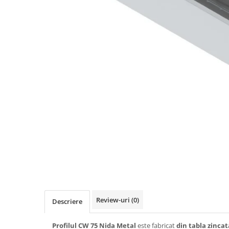
Elemente de fixare
Brida Gips Carton
Finisare Gips Carton
Ipsos si Pasta Imbinare
Ipsos Adeziv Gips Carton
Profile Gips Carton
Grosime Tabla 0.6MM
Profile UA
Termoizolatii
Polistiren
Polistiren expandat
Vata de sticla
Vata bazaltica
Hidroizolatii
Review-uri
(0)
Descriere
Mortare Hidroizolante
Accesorii Hidroizolatii
Profilul CW 75 Nida Metal
este fabricat
din tabla zinca