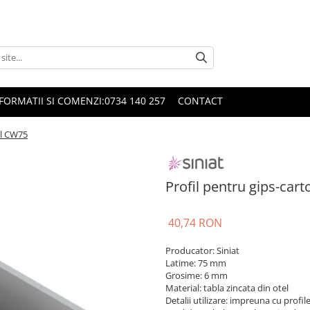
FORMATII SI COMENZI:0734 140 257
CONTACT
al CW75
Profil pentru gips-car
40,74 RON
Producator: Siniat
Latime: 75 mm
Grosime: 6 mm
Material: tabla zincata din otel
Detalii utilizare: impreuna cu profi