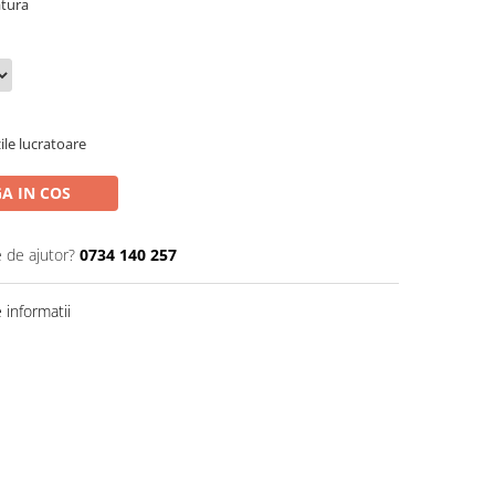
atura
ile lucratoare
A IN COS
e de ajutor?
0734 140 257
informatii