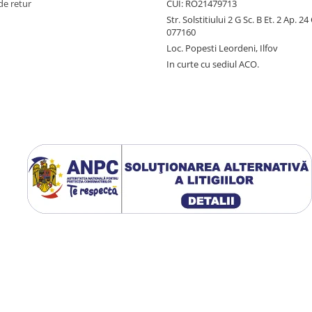
de retur
CUI: RO21479713
Str. Solstitiului 2 G Sc. B Et. 2 Ap. 2
077160
Loc. Popesti Leordeni, Ilfov
In curte cu sediul ACO.