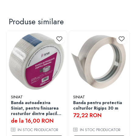
Produse similare
SINIAT
SINIAT
Banda autoadeziva
Banda pentru protectia
Siniat, pentru finisarea
colturilor Rigips 30 m
rosturilor dintre placile
72,22 RON
de gips carton din plasa
de la 16,00 RON
de fibra de sticla
IN STOC PRODUCATOR
IN STOC PRODUCATOR