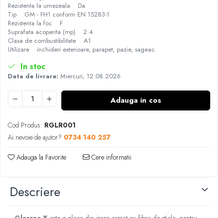
Rezistenta la umezeala Da
Tip GM - FH1 conform EN 15283-1
Rezistenta la foc F
Suprafata acoperita (mp) 2.4
Clasa de combustibilitate A1
Utilizare inchideri exterioare, parapet, pazie, sageac.
In stoc
Data de livrare:
Miercuri, 12.08.2026
Adauga in cos
Cod Produs:
RGLR001
Ai nevoie de ajutor?
0734 140 257
Adauga la Favorite
Cere informatii
Descriere