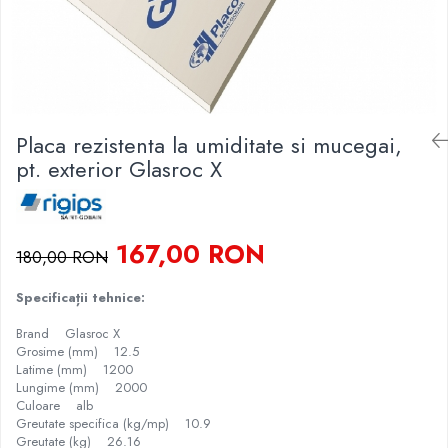
Finisare Gips Carton
Ipsos si Pasta Imbinare
Ipsos Adeziv Gips Carton
Profile Gips Carton
Grosime Tabla 0.6MM
Placa rezistenta la umiditate si mucegai,
pt. exterior Glasroc X
Profile UA
167,00 RON
180,00 RON
Specificații tehnice:
Brand Glasroc X
Grosime (mm) 12.5
Latime (mm) 1200
Lungime (mm) 2000
Culoare alb
Greutate specifica (kg/mp) 10.9
Greutate (kg) 26.16