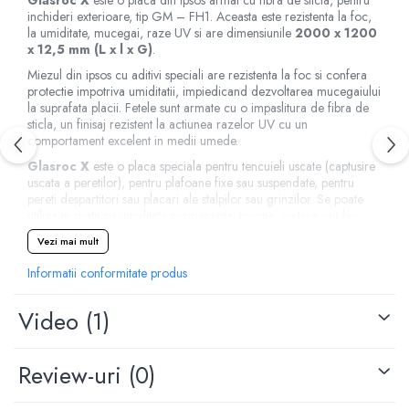
Glasroc X
este o placa din ipsos armat cu fibra de sticla, pentru
inchideri exterioare, tip GM – FH1. Aceasta este rezistenta la foc,
la umiditate, mucegai, raze UV si are dimensiunile
2000 x 1200
x 12,5 mm (L x l x G)
.
Miezul din ipsos cu aditivi speciali are rezistenta la foc si confera
protectie impotriva umiditatii, impiedicand dezvoltarea mucegaiului
la suprafata placii. Fetele sunt armate cu o impaslitura de fibra de
sticla, un finisaj rezistent la actiunea razelor UV cu un
comportament excelent in medii umede.
Glasroc X
este o placa speciala pentru tencuieli uscate (captusire
uscata a peretilor), pentru plafoane fixe sau suspendate, pentru
pereti despartitori sau placari ale stalpilor sau grinzilor. Se poate
utiliza in spatii cu umiditate permanenta: piscine, vestare sau bai.
In anumite conditii poate fi utilizata si la exterior, putand fi expusa
Vezi mai mult
factorilor de mediu, neprotejata, pentru o perioada de pana la 12
Informatii conformitate produs
luni.
Placile se fixeaza cu fata inscriptionata cu logo Glasroc X la
Video
(1)
vedere, fixarea facandu-se cu suruburi autofiletante pe profile
metalice cu grosime <0,7 mm sau cu suruburi autoperforante pe
structuri metalice cu grosimi intre 0,7-2,25 mm. Pentru utilizarea in
cazul constructiilor la exterior se vor folosi suruburi rezistente la
Review-uri
(0)
coroziune.