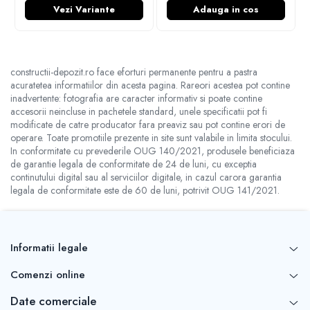
Vezi Variante
Adauga in cos
constructii-depozit.ro face eforturi permanente pentru a pastra
acuratetea informatiilor din acesta pagina. Rareori acestea pot contine
inadvertente: fotografia are caracter informativ si poate contine
accesorii neincluse in pachetele standard, unele specificatii pot fi
modificate de catre producator fara preaviz sau pot contine erori de
operare. Toate promotiile prezente in site sunt valabile in limita stocului.
In conformitate cu prevederile OUG 140/2021, produsele beneficiaza
de garantie legala de conformitate de 24 de luni, cu exceptia
continutului digital sau al serviciilor digitale, in cazul carora garantia
legala de conformitate este de 60 de luni, potrivit OUG 141/2021.
Informatii legale
Comenzi online
Date comerciale