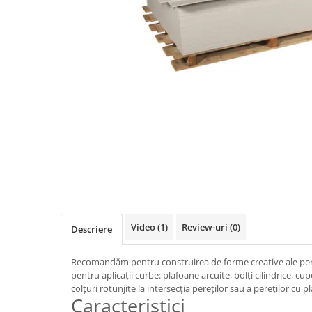
Elemente de fixare
Brida Gips Carton
Finisare Gips Carton
Ipsos si Pasta Imbinare
Ipsos Adeziv Gips Carton
Profile Gips Carton
Grosime Tabla 0.6MM
Profile UA
Termoizolatii
Polistiren
Polistiren expandat
Vata de sticla
Video
(1)
Review-uri
(0)
Descriere
Vata bazaltica
Hidroizolatii
Recomandăm pentru construirea de forme creative ale pereţ
pentru aplicaţii curbe: plafoane arcuite, bolți cilindrice, cup
Mortare Hidroizolante
colțuri rotunjite la intersecția pereților sau a pereților cu p
Accesorii Hidroizolatii
Caracteristici