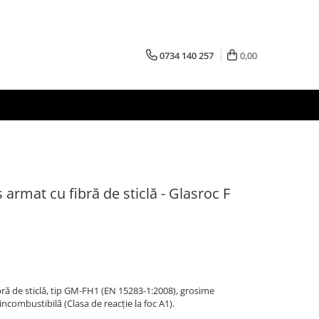
0734 140 257
0,00
s armat cu fibră de sticlă - Glasroc F
ibră de sticlă, tip GM-FH1 (EN 15283-1:2008), grosime
ncombustibilă (Clasa de reacție la foc A1).