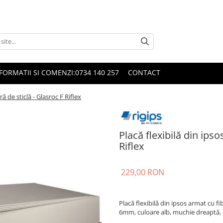
FORMATII SI COMENZI:0734 140 257
CONTACT
ră de sticlă - Glasroc F Riflex
Placă flexibilă din ipso
Riflex
229,00 RON
Placă flexibilă din ipsos armat cu f
6mm, culoare alb, muchie dreaptă, i