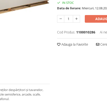
IN STOC
Data de livrare:
Miercuri, 12.08.20
ADAUG
Cod Produs:
1100010286
Ai n
Adauga la Favorite
Cere 
ilor despărţitori şi tavanelor,
ole semisferice, arcade, scafe,
lafonul.