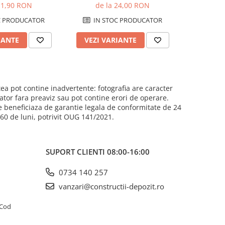
11,90 RON
de la 24,00 RON
C PRODUCATOR
IN STOC PRODUCATOR
IN 
IANTE
VEZI VARIANTE
VEZI 
ea pot contine inadvertente: fotografia are caracter
cator fara preaviz sau pot contine erori de operare.
e beneficiaza de garantie legala de conformitate de 24
e 60 de luni, potrivit OUG 141/2021.
SUPORT CLIENTI
08:00-16:00
0734 140 257
vanzari@constructii-depozit.ro
4 Cod