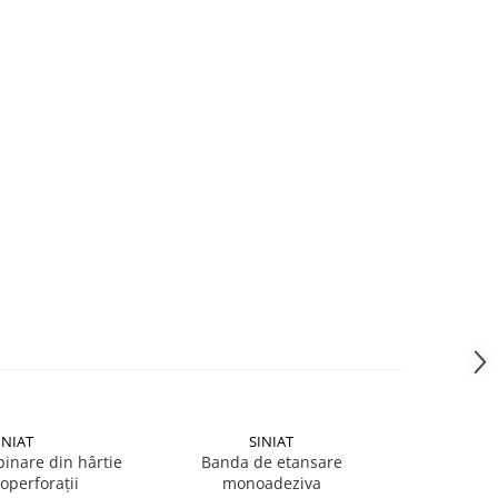
INIAT
SINIAT
inare din hârtie
Banda de etansare
Brida re
operforaţii
monoadeziva
de 