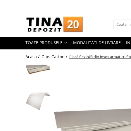
Toate Produsele
Gips Carton
Placi Gips Carton
TOATE PRODUSELE
MODALITATI DE LIVRARE
IN
Standard
Hidrofugate
Acasa /
Gips Carton /
Placă flexibilă din ipsos armat cu fib
Ignifugate
Hidroignifugate
Acustice
Exterior
Flexibile
Accesorii Gips Carton
Benzi Gips Carton
Racorduri
Coltare pentru profile UA