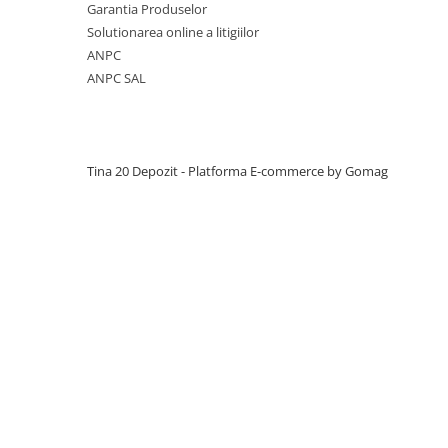
Manuale pe baza de ipsos
Garantia Produselor
Solutionarea online a litigiilor
Mecanizate pe baza de ipsos
ANPC
Fine pe baza de ciment
ANPC SAL
Manuale pe baza de ciment
Mecanizate pe baza de ciment
Sisteme colectare apa
Tina 20 Depozit -
Platforma E-commerce by Gomag
Rigole pentru exterior
Guri de scurgere interior
Profile compensare panta dus
Rigole din beton cu polimeri cu
inaltime redusa
Rigole din beton cu polimeri cu
inaltime normala
Accesorii rigole din beton cu
polimeri cu inaltime redusa
Accesorii rigole din beton cu