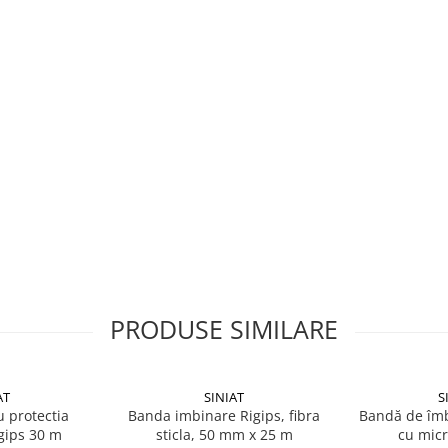
 + A1:2009): 258 N;
+ A1:2009): 101 N;
PRODUSE SIMILARE
AT
SINIAT
S
 protectia
Banda imbinare Rigips, fibra
Bandă de îmb
igips 30 m
sticla, 50 mm x 25 m
cu micr