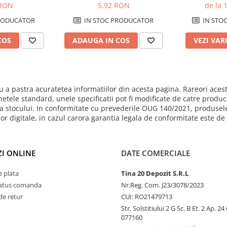
 RON
5,92 RON
de la 
RODUCATOR
IN STOC PRODUCATOR
IN STO
COS
ADAUGA IN COS
VEZI VAR
 a pastra acuratetea informatiilor din acesta pagina. Rareori acest
hetele standard, unele specificatii pot fi modificate de catre produ
mita stocului. In conformitate cu prevederile OUG 140/2021, produsel
ilor digitale, in cazul carora garantia legala de conformitate este d
I ONLINE
DATE COMERCIALE
 plata
Tina 20 Depozit S.R.L
status comanda
Nr.Reg. Com. J23/3078/2023
de retur
CUI: RO21479713
Str. Solstitiului 2 G Sc. B Et. 2 Ap. 2
077160