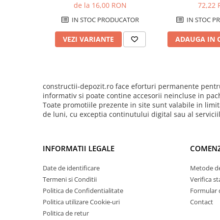
dintre placile de gips carton
Pentru Tencuieli Decorative
de la 16,00 RON
72,22
din plasa de fibra de sticla
Pentru Vopsele
IN STOC PRODUCATOR
IN STOC P
Pentru Sape Autonivelante
VEZI VARIANTE
ADAUGA IN 
Mortare
Pentru BCA
Pentru Caramida
constructii-depozit.ro face eforturi permanente pentru
Pentru Reparare Beton
informativ si poate contine accesorii neincluse in pac
Toate promotiile prezente in site sunt valabile in li
Gleturi
de luni, cu exceptia continutului digital sau al servici
Pe baza de ipsos
Pe baza de ciment
INFORMATII LEGALE
COMENZ
Pe baza de rasini
Vopseluri
Date de identificare
Metode de
De Interior
Termeni si Conditii
Verifica 
Politica de Confidentialitate
Formular 
De Exterior
Politica utilizare Cookie-uri
Contact
Tencuieli
Politica de retur