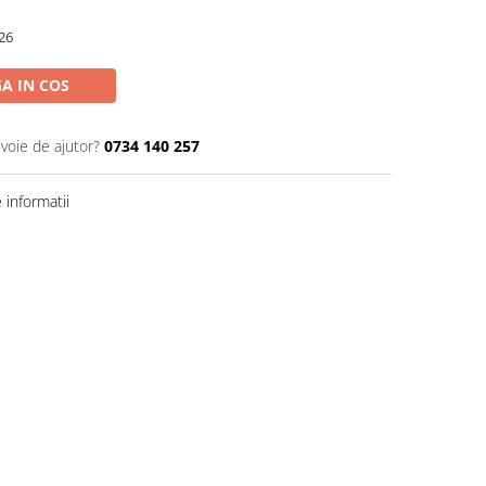
26
A IN COS
evoie de ajutor?
0734 140 257
informatii